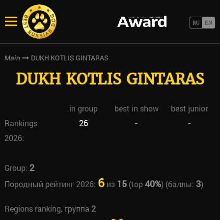
DUKH KOTLIS GINTARAS
Main
DUKH KOTLIS GINTARAS
in group
best in show
best junior
Rankings
26
-
-
2026:
2
Group:
6
15
40%
3
Породный рейтинг 2026:
из
(top
) (баллы:
)
Regions ranking, группа
2