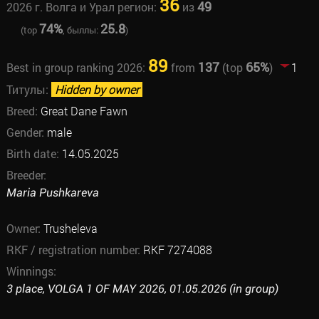
36
49
2026 г. Волга и Урал регион:
из
74%
25.8
(top
, быллы:
)
89
137
65%
Best in group ranking 2026:
from
(top
)
1
Титулы:
Hidden by owner
Breed:
Great Dane Fawn
Gender:
male
Birth date:
14.05.2025
Breeder:
Maria Pushkareva
Owner:
Trusheleva
RKF / registration number:
RKF 7274088
Winnings:
3 place, VOLGA 1 OF MAY 2026, 01.05.2026 (in group)