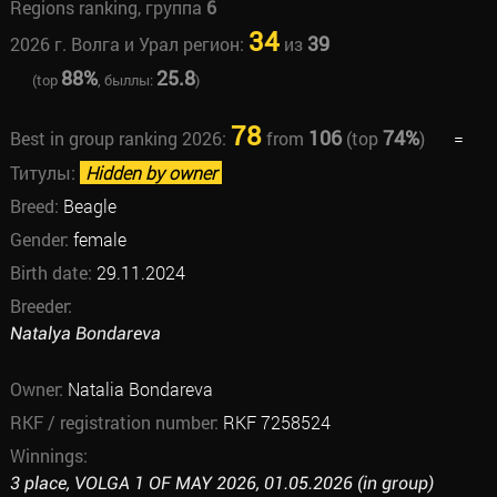
Regions ranking, группа
6
34
39
2026 г. Волга и Урал регион:
из
88%
25.8
(top
, быллы:
)
78
106
74%
Best in group ranking 2026:
from
(top
)
=
Титулы:
Hidden by owner
Breed:
Beagle
Gender:
female
Birth date:
29.11.2024
Breeder:
Natalya Bondareva
Owner:
Natalia Bondareva
RKF / registration number:
RKF 7258524
Winnings:
3 place, VOLGA 1 OF MAY 2026, 01.05.2026 (in group)