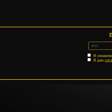
Я ознаком
Я даю
согл