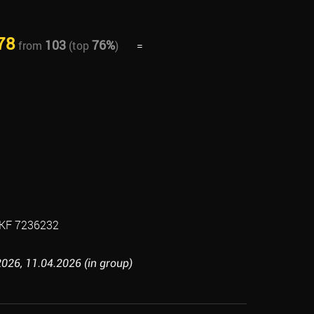
78
103
76%
from
(top
)
=
KF 7236232
26, 11.04.2026 (in group)