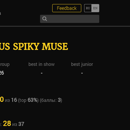
Feedback
а
US SPIKY MUSE
group
best in show
best junior
26
-
-
0
16
63%
3
из
(top
) (баллы:
)
28
37
н:
из