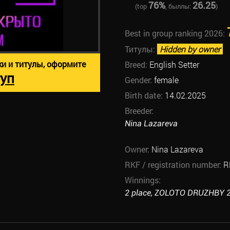
76%
26.25
(top
, быллы:
)
Best in group ranking 2026:
Титулы:
Hidden by owner
ки и титулы, оформите
Breed:
English Setter
уп
Gender:
female
Birth date:
14.02.2025
Breeder:
Nina Lazareva
Owner:
Nina Lazareva
RKF / registration number:
R
Winnings:
2 place, ZOLOTO DRUZHBY 20