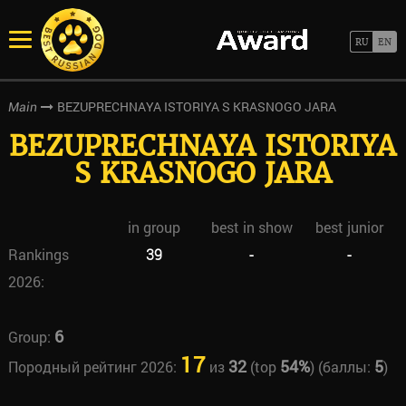
BEZUPRECHNAYA ISTORIYA S KRASNOGO JARA
Main
BEZUPRECHNAYA ISTORIYA
S KRASNOGO JARA
in group
best in show
best junior
Rankings
39
-
-
2026:
6
Group:
17
32
54%
5
Породный рейтинг 2026:
из
(top
) (баллы:
)