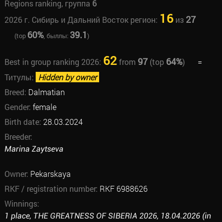
Regions ranking, группа
6
16
27
2026 г. Сибирь и Дальний Восток регион:
из
60%
39.1
(top
, быллы:
)
62
97
64%
Best in group ranking 2026:
from
(top
)
=
Титулы:
Hidden by owner
Breed:
Dalmatian
Gender:
female
Birth date:
28.03.2024
Breeder:
Marina Zaytseva
Owner:
Pekarskaya
RKF / registration number:
RKF 6988626
Winnings:
1 place, THE GREATNESS OF SIBERIA 2026, 18.04.2026 (in