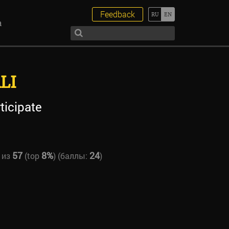
Feedback
а
LI
ticipate
57
8%
24
из
(top
) (баллы:
)