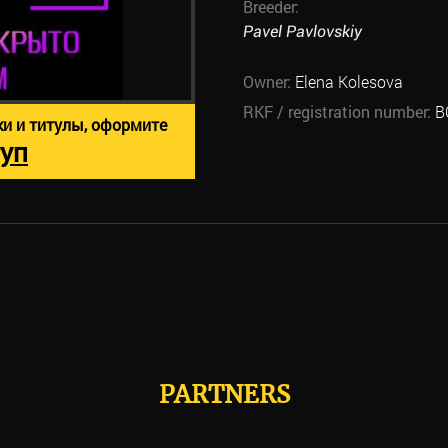
Breeder:
Pavel Pavlovskiy
Owner:
Elena Kolesova
RKF / registration number:
B
ки и титулы, оформите
уп
PARTNERS