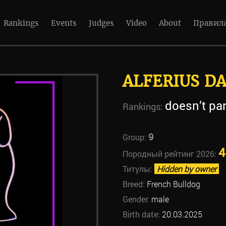
Rankings
Events
Judges
Video
About
Правил
ALFERIUS DA
doesn’t par
Rankings:
9
Group:
4
Породный рейтинг 2026:
Титулы:
Hidden by owner
Breed:
French Bulldog
Gender:
male
Birth date:
20.03.2025