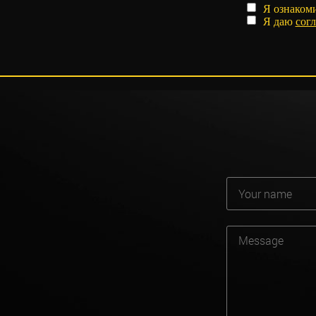
Я ознаком
Я даю
согл