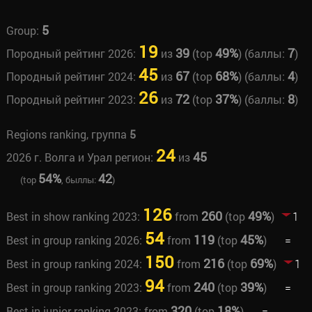
5
Group:
19
39
49%
7
Породный рейтинг 2026:
из
(top
) (баллы:
)
45
67
68%
4
Породный рейтинг 2024:
из
(top
) (баллы:
)
26
72
37%
8
Породный рейтинг 2023:
из
(top
) (баллы:
)
Regions ranking, группа
5
24
45
2026 г. Волга и Урал регион:
из
54%
42
(top
, быллы:
)
126
260
49%
Best in show ranking 2023:
from
(top
)
1
54
119
45%
Best in group ranking 2026:
from
(top
)
=
150
216
69%
Best in group ranking 2024:
from
(top
)
1
94
240
39%
Best in group ranking 2023:
from
(top
)
=
320
18%
Best in junior ranking 2023:
from
(top
)
=