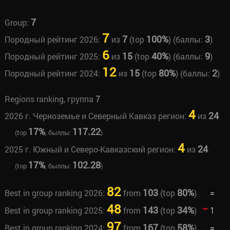
7
Group:
7
7
100%
3
Породный рейтинг 2026:
из
(top
) (баллы:
)
6
15
40%
9
Породный рейтинг 2025:
из
(top
) (баллы:
)
12
15
80%
2
Породный рейтинг 2024:
из
(top
) (баллы:
)
Regions ranking, группа
7
4
24
2026 г. Черноземье и Северный Кавказ регион:
из
17%
117.22
(top
, быллы:
)
4
24
2025 г. Южный и Северо-Кавказский регион:
из
17%
102.28
(top
, быллы:
)
82
103
80%
Best in group ranking 2026:
from
(top
)
=
48
143
34%
Best in group ranking 2025:
from
(top
)
1
97
167
58%
Best in group ranking 2024:
from
(top
)
=