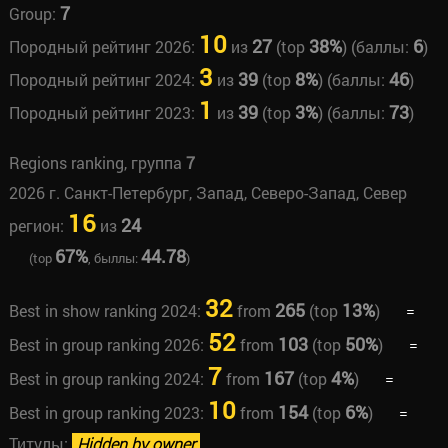
7
Group:
10
27
38%
6
Породный рейтинг 2026:
из
(top
) (баллы:
)
3
39
8%
46
Породный рейтинг 2024:
из
(top
) (баллы:
)
1
39
3%
73
Породный рейтинг 2023:
из
(top
) (баллы:
)
Regions ranking, группа
7
2026 г. Санкт-Петербург, Запад, Северо-Запад, Север
16
24
регион:
из
67%
44.78
(top
, быллы:
)
32
265
13%
Best in show ranking 2024:
from
(top
)
=
52
103
50%
Best in group ranking 2026:
from
(top
)
=
7
167
4%
Best in group ranking 2024:
from
(top
)
=
10
154
6%
Best in group ranking 2023:
from
(top
)
=
Титулы:
Hidden by owner