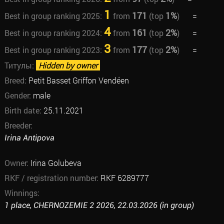
1
171
1%
Best in group ranking 2025:
from
(top
)
=
4
161
2%
Best in group ranking 2024:
from
(top
)
=
3
177
2%
Best in group ranking 2023:
from
(top
)
=
Титулы:
Hidden by owner
Breed:
Petit Basset Griffon Vendéen
Gender:
male
Birth date:
25.11.2021
Breeder:
Irina Antipova
Owner:
Irina Golubeva
RKF / registration number:
RKF 6289777
Winnings:
1 place, CHERNOZEMIE 2 2026, 22.03.2026 (in group)