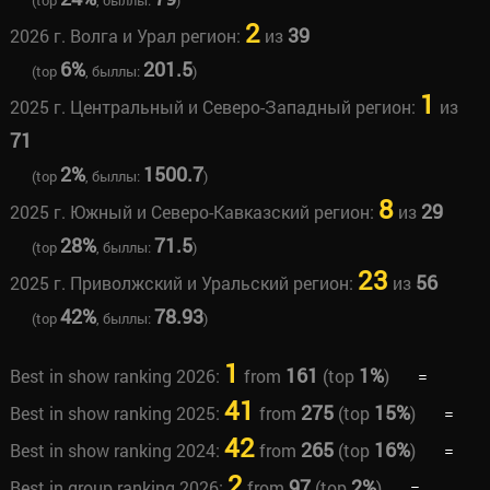
(top
, быллы:
)
2
39
2026 г. Волга и Урал регион:
из
6%
201.5
(top
, быллы:
)
1
2025 г. Центральный и Северо-Западный регион:
из
71
2%
1500.7
(top
, быллы:
)
8
29
2025 г. Южный и Северо-Кавказский регион:
из
28%
71.5
(top
, быллы:
)
23
56
2025 г. Приволжский и Уральский регион:
из
42%
78.93
(top
, быллы:
)
1
161
1%
Best in show ranking 2026:
from
(top
)
=
41
275
15%
Best in show ranking 2025:
from
(top
)
=
42
265
16%
Best in show ranking 2024:
from
(top
)
=
2
97
2%
Best in group ranking 2026:
from
(top
)
=