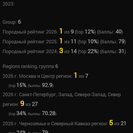
2023:
6
Group:
1
9
12%
40
Породный рейтинг 2026:
из
(top
) (баллы:
)
1
11
10%
79
Породный рейтинг 2025:
из
(top
) (баллы:
)
3
14
22%
31
Породный рейтинг 2024:
из
(top
) (баллы:
)
Regions ranking, группа
6
1
7
2026 г. Москва и Центр регион:
из
15%
92.9
(top
, быллы:
)
2026 г. Санкт-Петербург, Запад, Северо-Запад, Север
9
27
регион:
из
34%
70.28
(top
, быллы:
)
5
21
2026 г. Черноземье и Северный Кавказ регион:
из
24%
79