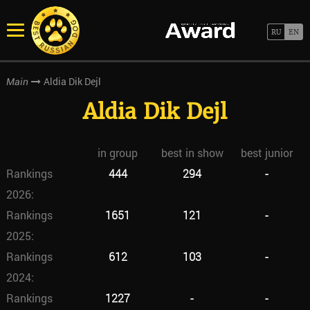
Aldia Dik Dejl
Main
Aldia Dik Dejl
in group
best in show
best junior
Rankings
444
294
-
2026:
Rankings
1651
121
-
2025:
Rankings
612
103
-
2024:
Rankings
1227
-
-