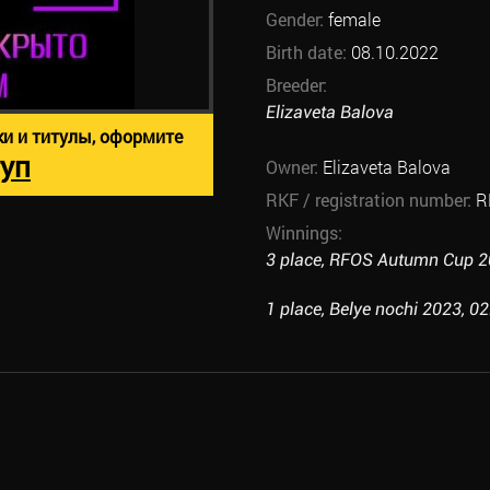
Gender:
female
Birth date:
08.10.2022
Breeder:
Elizaveta Balova
ки и титулы, оформите
уп
Owner:
Elizaveta Balova
RKF / registration number:
R
Winnings:
3 place, RFOS Autumn Cup 20
1 place, Belye nochi 2023, 02