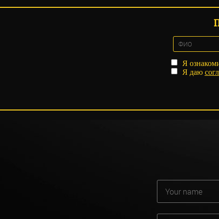
Я ознаком
Я даю
согл