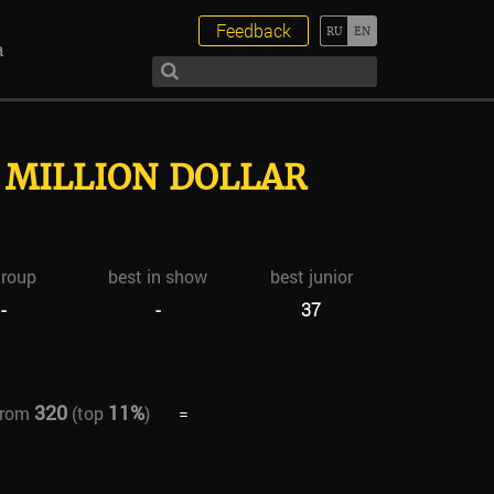
Feedback
а
 MILLION DOLLAR
group
best in show
best junior
-
-
37
320
11%
from
(top
)
=