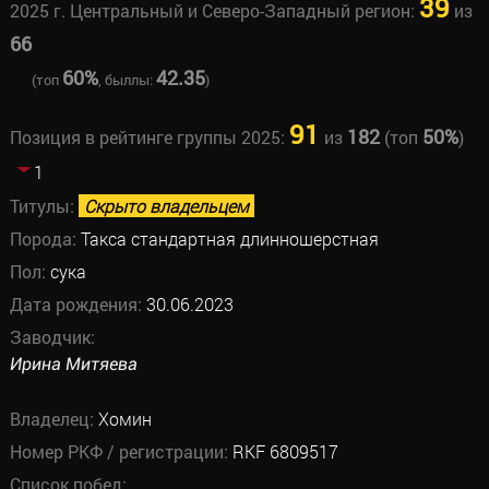
39
2025 г. Центральный и Северо-Западный регион:
из
66
60%
42.35
(топ
, быллы:
)
91
182
50%
Позиция в рейтинге группы 2025:
из
(топ
)
1
Титулы:
Скрыто владельцем
Порода:
Такса стандартная длинношерстная
Пол:
сука
Дата рождения:
30.06.2023
Заводчик:
Ирина Митяева
Владелец:
Хомин
Номер РКФ / регистрации:
RKF 6809517
Список побед: