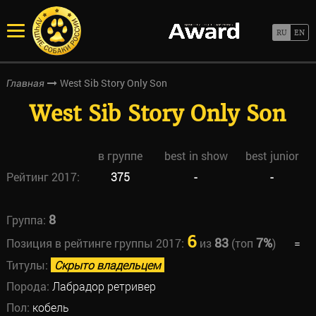
West Sib Story Only Son
Главная
West Sib Story Only Son
в группе
best in show
best junior
Рейтинг 2017:
375
-
-
8
Группа:
6
83
7%
Позиция в рейтинге группы 2017:
из
(топ
)
=
Титулы:
Скрыто владельцем
Порода:
Лабрадор ретривер
Пол:
кобель