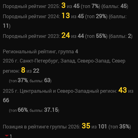
3
45
7%
45
Породный рейтинг 2025:
из
(топ
) (баллы:
)
13
45
29%
Породный рейтинг 2024:
из
(топ
) (баллы:
11
)
24
44
55%
2
Породный рейтинг 2023:
из
(топ
) (баллы:
)
Региональный рейтинг, группа
4
2026 г. Санкт-Петербург, Запад, Северо-Запад, Север
8
22
регион:
из
37%
63
(топ
, быллы:
)
43
2025 г. Центральный и Северо-Западный регион:
из
66
66%
37.15
(топ
, быллы:
)
35
101
35%
Позиция в рейтинге группы 2026:
из
(топ
)
1