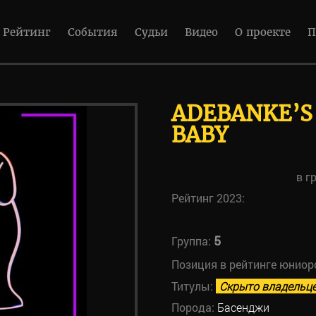
Рейтинг
События
Судьи
Видео
О проекте
П
ADEBANKE’S
BABY
в г
Рейтинг 2023:
5
Группа:
Позиция в рейтинге юниор
Титулы:
Скрыто владельц
Порода:
Басенджи