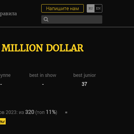
Напишите нам
равила
 MILLION DOLLAR
руппе
best in show
best junior
-
-
37
320
11%
ов 2023:
из
(топ
)
=
ем