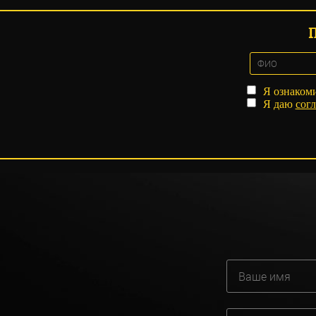
Я ознаком
Я даю
согл