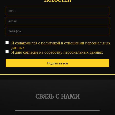
НОВОСТЕЙ
Я ознакомился с
политикой
в отношении персональных
данных
Я даю
согласие
на обработку персональных данных
СВЯЗЬ С НАМИ