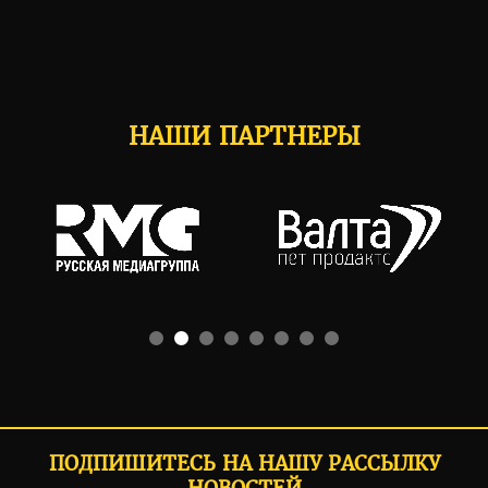
НАШИ ПАРТНЕРЫ
ПОДПИШИТЕСЬ НА НАШУ РАССЫЛКУ