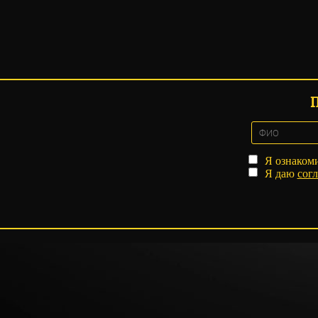
Я ознаком
Я даю
согл