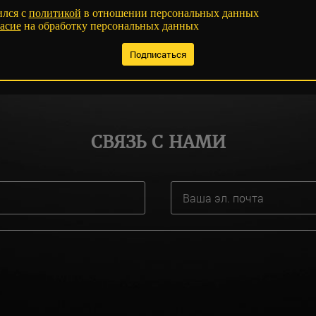
ился с
политикой
в отношении персональных данных
асие
на обработку персональных данных
СВЯЗЬ С НАМИ