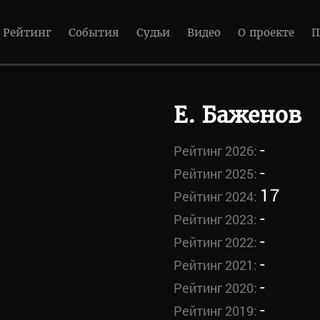
Рейтинг
События
Судьи
Видео
О проекте
П
Е. Баженов
-
Рейтинг 2026:
-
Рейтинг 2025:
17
Рейтинг 2024:
-
Рейтинг 2023:
-
Рейтинг 2022:
-
Рейтинг 2021:
-
Рейтинг 2020:
-
Рейтинг 2019: