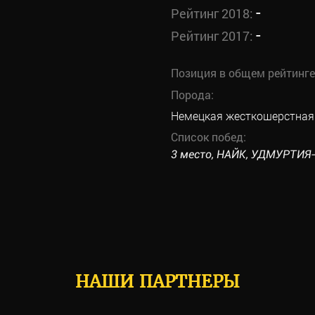
-
Рейтинг 2018:
-
Рейтинг 2017:
Позиция в общем рейтинге
Порода:
Немецкая жесткошерстная 
Список побед:
3 место, НАЙК, УДМУРТИЯ-2
НАШИ ПАРТНЕРЫ