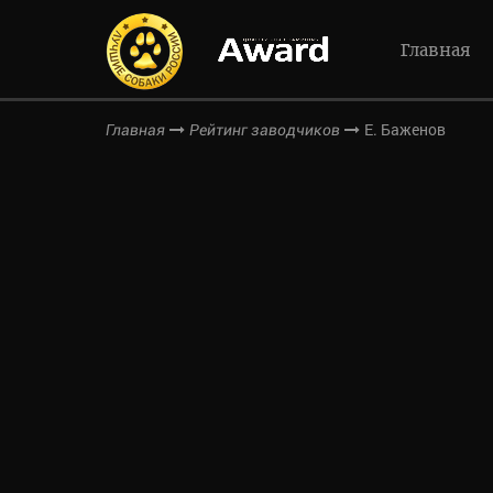
Главная
Е. Баженов
Главная
Рейтинг заводчиков