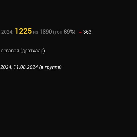
1225
1390
89%
 2024:
из
(топ
)
363
легавая (дратхаар)
024, 11.08.2024 (в группе)