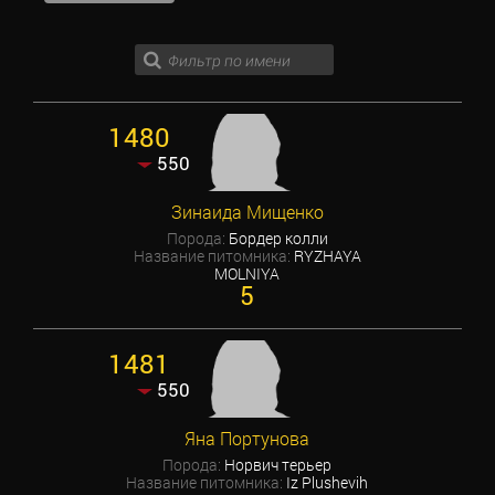
1480
550
Зинаида Мищенко
Порода:
Бордер колли
Название питомника:
RYZHAYA
MOLNIYA
5
1481
550
Яна Портунова
Порода:
Норвич терьер
Название питомника:
Iz Plushevih