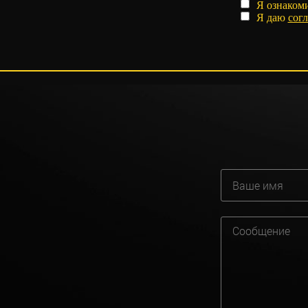
Я ознаком
Я даю
согл