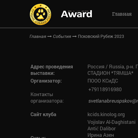
Главная
Псковский Рубеж 2023
Главная
События
Адрес проведения
Россия / Russia, р-н.
выставки:
СТАДИОН *ТЯМША*
Организатор:
ПООО КСиДС
+79118916980
Контакты
организатора:
svetlanabreuspskov@m
Сайт клуба
kcids.kinolog.org
Vojislav Al-Daghistani
Antić Dalibor
Ирина Азен
Судьи: