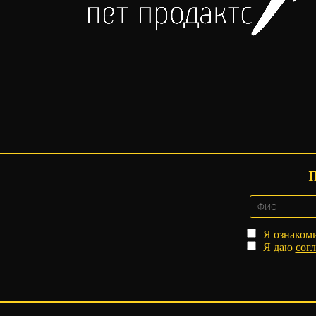
Я ознаком
Я даю
согл