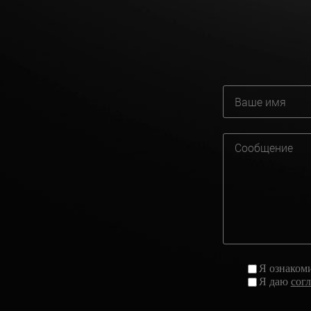
Я ознаком
Я даю
сог