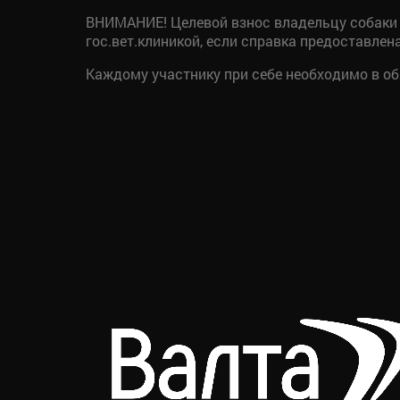
ВНИМАНИЕ! Целевой взнос владельцу собаки 
гос.вет.клиникой, если справка предоставлен
Каждому участнику при себе необходимо в 