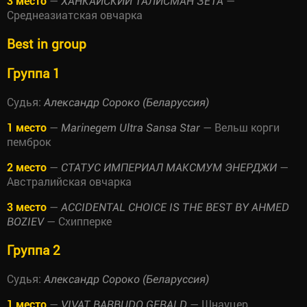
3 место
—
—
ХАНКАЙСКИЙ ТАЛИСМАН ЗЕТА
Среднеазиатская овчарка
Best in group
Группа 1
Судья:
Александр Сороко (Беларуссия)
1 место
—
— Вельш корги
Marinegem Ultra Sansa Star
пемброк
2 место
—
—
СТАТУС ИМПЕРИАЛ МАКСМУМ ЭНЕРДЖИ
Австралийская овчарка
3 место
—
ACCIDENTAL CHOICE IS THE BEST BY AHMED
— Схипперке
BOZIEV
Группа 2
Судья:
Александр Сороко (Беларуссия)
1 место
—
— Шнауцер
VIVAT BARBUDO GERALD