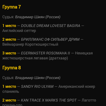
Группа 7
Судья:
Владимир Шиян (Россия)
1 место
—
—
DOUBLE DREAM LOVESET BAGIRA
Английский сеттер
2 место
—
—
БРИЛЛИАНС ОФ СИЛЬВЕР ДРИМ
Веймаранер Короткошерстный
3 место
—
— Немецкая
EGERMASTER ROSOMAHA II
жесткошерстная легавая (дратхаар)
Группа 8
Судья:
Владимир Шиян (Россия)
1 место
—
— Американский кокер
SANDY RIO ULYAM
спаниель
2 место
—
— Лаготто
KAN TRACE X MARKS THE SPOT
романьоло