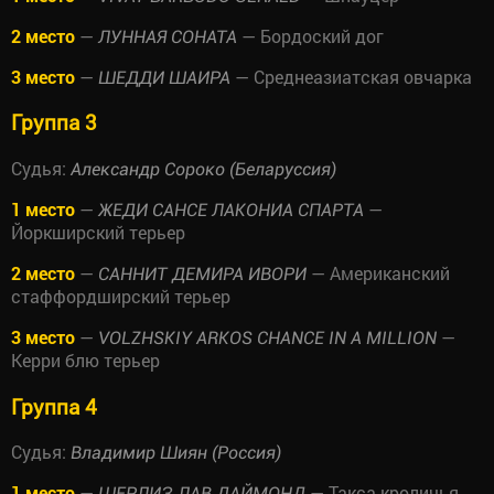
2 место
—
— Бордоский дог
ЛУННАЯ СОНАТА
3 место
—
— Среднеазиатская овчарка
ШЕДДИ ШАИРА
Группа 3
Судья:
Александр Сороко (Беларуссия)
1 место
—
—
ЖЕДИ САНСЕ ЛАКОНИА СПАРТА
Йоркширский терьер
2 место
—
— Американский
САННИТ ДЕМИРА ИВОРИ
стаффордширский терьер
3 место
—
—
VOLZHSKIY ARKOS CHANCE IN A MILLION
Керри блю терьер
Группа 4
Судья:
Владимир Шиян (Россия)
1 место
—
— Такса кроличья
ШЕРЛИЗ ЛАВ ДАЙМОНД