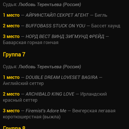
Судья:
Любовь Терентьева (Россия)
1 место
—
— Бигль
АЙРИНСТАЙЛ СЕКРЕТ АГЕНТ
2 место
—
— Бассет хаунд
BUFFOBASS STUCK ON YOU
3 место
—
—
НОРД ВЕСТ ВИНД ЗИГМУНД ФРЕЙД
Баварская горная гончая
Группа 7
Судья:
Любовь Терентьева (Россия)
1 место
—
—
DOUBLE DREAM LOVESET BAGIRA
Английский сеттер
2 место
—
— Ирландский
ARCHIBALD KING LOVE
красный сеттер
3 место
—
— Венгерская легавая
Firemist's Adore Me
короткошерстная (выжла)
Группа 8