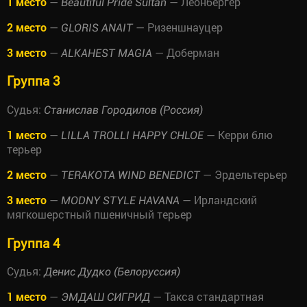
1 место
—
— Леонбергер
Beautiful Pride Sultan
2 место
—
— Ризеншнауцер
GLORIS ANAIT
3 место
—
— Доберман
ALKAHEST MAGIA
Группа 3
Судья:
Станислав Городилов (Россия)
1 место
—
— Керри блю
LILLA TROLLI HAPPY CHLOE
терьер
2 место
—
— Эрдельтерьер
TERAKOTA WIND BENEDICT
3 место
—
— Ирландский
MODNY STYLE HAVANA
мягкошерстный пшеничный терьер
Группа 4
Судья:
Денис Дудко (Белоруссия)
1 место
—
— Такса стандартная
ЭМДАШ СИГРИД