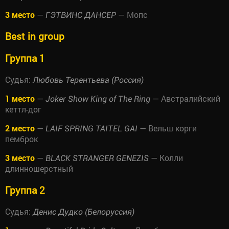
3 место
—
— Мопс
ГЭТВИНС ДАНСЕР
Best in group
Группа 1
Судья:
Любовь Терентьева (Россия)
1 место
—
— Австралийский
Joker Show King of The Ring
кеттл-дог
2 место
—
— Вельш корги
LAIF SPRING TAITEL GAI
пемброк
3 место
—
— Колли
BLACK STRANGER GENEZIS
длинношерстный
Группа 2
Судья:
Денис Дудко (Белоруссия)