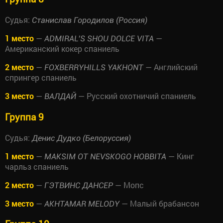
Судья:
Станислав Городилов (Россия)
1 место
—
—
ADMIRAL’S SHOU DOLCE VITA
Американский кокер спаниель
2 место
—
— Английский
FOXBERRYHILLS YAKHONT
спрингер спаниель
3 место
—
— Русский охотничий спаниель
ВАЛДАЙ
Группа 9
Судья:
Денис Дудко (Белоруссия)
1 место
—
— Кинг
MAKSIM OT NEVSKOGO HOBBITA
чарльз спаниель
2 место
—
— Мопс
ГЭТВИНС ДАНСЕР
3 место
—
— Малый брабансон
AKHTAMAR MELODY