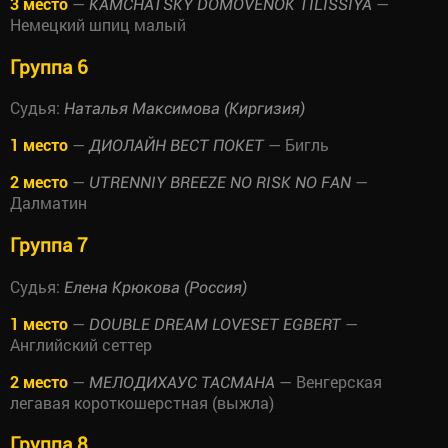
3 место
—
—
KAMCHATSKY DOMOVENOK TILISSIYA
Немецкий шпиц малый
Группа 6
Судья:
Наталья Максимова (Киргизия)
1 место
—
— Бигль
ДИОЛАЙН ВЕСТ ПОКЕТ
2 место
—
—
UTRENNIY BREEZE NO RISK NO FAN
Далматин
Группа 7
Судья:
Елена Крюкова (Россия)
1 место
—
—
DOUBLE DREAM LOVESET EGBERT
Английский сеттер
2 место
—
— Венгерская
МЕЛОДИХАУС ТАСМАНА
легавая короткошерстная (выжла)
Группа 8