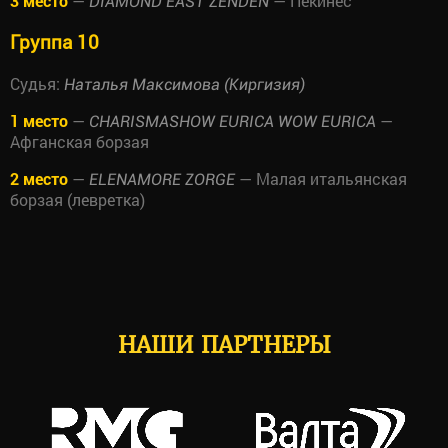
3 место
—
— Пекинес
DIAMOND EAST ZENDEN
Группа 10
Судья:
Наталья Максимова (Киргизия)
1 место
—
—
CHARISMASHOW EURICA WOW EURICA
Афганская борзая
2 место
—
— Малая итальянская
ELENAMORE ZORGE
борзая (левретка)
НАШИ ПАРТНЕРЫ