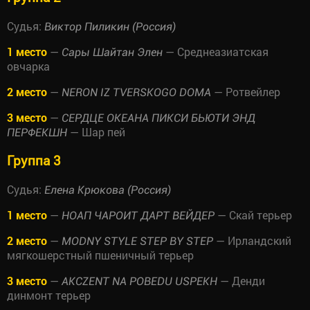
Судья:
Виктор Пиликин (Россия)
1 место
—
— Среднеазиатская
Сары Шайтан Элен
овчарка
2 место
—
— Ротвейлер
NERON IZ TVERSKOGO DOMA
3 место
—
СЕРДЦЕ ОКЕАНА ПИКСИ БЬЮТИ ЭНД
— Шар пей
ПЕРФЕКШН
Группа 3
Судья:
Елена Крюкова (Россия)
1 место
—
— Скай терьер
НОАП ЧАРОИТ ДАРТ ВЕЙДЕР
2 место
—
— Ирландский
MODNY STYLE STEP BY STEP
мягкошерстный пшеничный терьер
3 место
—
— Денди
AKCZENT NA POBEDU USPEKH
динмонт терьер