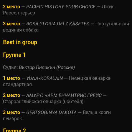
2 место
—
— Джек
PACIFIC HISTORY YOUR CHOICE
Рассел терьер
3 место
—
— Португальская
ROSA GLORIA DEI Z KASETEK
водяная собака
Best in group
Группа 1
Судья:
Виктор Пиликин (Россия)
1 место
—
— Немецкая овчарка
YUNA-KORALAIN
стандартная
2 место
—
—
АМУР'С ЧАРМ ЕНЧАНТРИС ГРЕЙС
Староанглийская овчарка (бобтейл)
3 место
—
— Вельш корги
GERTSOGINYA DAKOTA
пемброк
Группа 2