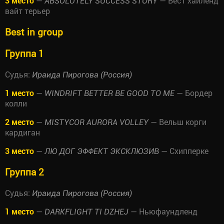
3 место
—
— Вест хайленд
ABSOLUTELY SUCCESS STORY
вайт терьер
Best in group
Группа 1
Судья:
Ираида Пирогова (Россия)
1 место
—
— Бордер
WINDRIFT BETTER BE GOOD TO ME
колли
2 место
—
— Вельш корги
MISTYCOR AURORA VOLLEY
кардиган
3 место
—
— Схипперке
ЛЮ ДОГ ЭФФЕКТ ЭКСКЛЮЗИВ
Группа 2
Судья:
Ираида Пирогова (Россия)
1 место
—
— Ньюфаундленд
DARKFLIGHT TI DZHEJ