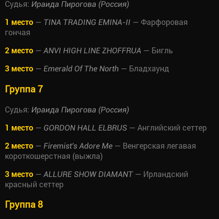
Судья:
Ираида Пирогова (Россия)
1 место
—
— Фарфоровая
TINA TRADING EMINA-II
гончая
2 место
—
— Бигль
ANVI HIGH LINE ZHOFFRUA
3 место
—
— Бладхаунд
Emerald Of The North
Группа 7
Судья:
Ираида Пирогова (Россия)
1 место
—
— Английский сеттер
GORDON HALL ELBRUS
2 место
—
— Венгерская легавая
Firemist's Adore Me
короткошерстная (выжла)
3 место
—
— Ирландский
ALLURE SHOW DIAMANT
красный сеттер
Группа 8