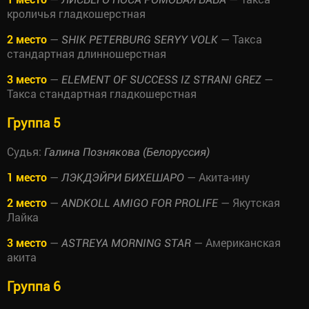
кроличья гладкошерстная
2 место
—
— Такса
SHIK PETERBURG SERYY VOLK
стандартная длинношерстная
3 место
—
—
ELEMENT OF SUCCESS IZ STRANI GREZ
Такса стандартная гладкошерстная
Группа 5
Судья:
Галина Познякова (Белоруссия)
1 место
—
— Акита-ину
ЛЭКДЭЙРИ БИХЕШАРО
2 место
—
— Якутская
ANDKOLL AMIGO FOR PROLIFE
Лайка
3 место
—
— Американская
ASTREYA MORNING STAR
акита
Группа 6