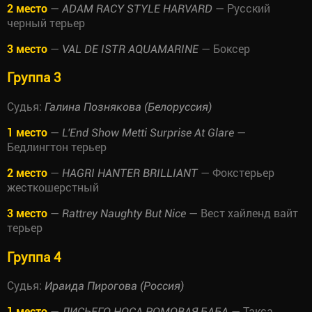
2 место
—
— Русский
ADAM RACY STYLE HARVARD
черный терьер
3 место
—
— Боксер
VAL DE ISTR AQUAMARINE
Группа 3
Судья:
Галина Познякова (Белоруссия)
1 место
—
—
L'End Show Metti Surprise At Glare
Бедлингтон терьер
2 место
—
— Фокстерьер
HAGRI HANTER BRILLIANT
жесткошерстный
3 место
—
— Вест хайленд вайт
Rattrey Naughty But Nice
терьер
Группа 4
Судья:
Ираида Пирогова (Россия)
1 место
—
— Такса
ЛИСЬЕГО НОСА РОМОВАЯ БАБА