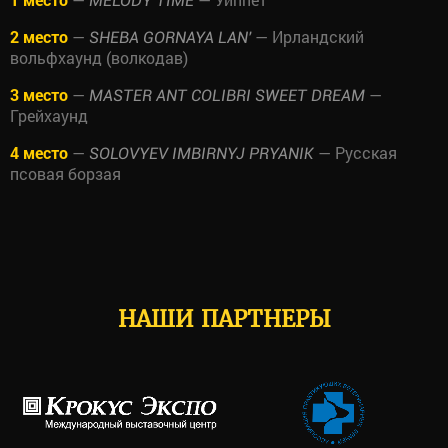
MELODY TIME
2 место
—
— Ирландский
SHEBA GORNAYA LAN'
вольфхаунд (волкодав)
3 место
—
—
MASTER ANT COLIBRI SWEET DREAM
Грейхаунд
4 место
—
— Русская
SOLOVYEV IMBIRNYJ PRYANIK
псовая борзая
НАШИ ПАРТНЕРЫ