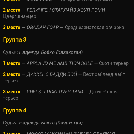
2 место
—
—
ГЕЛИНГЕН СТАРЛАЙЗ ХОУП РЭМИ
Цвергшнауцер
3 место
—
— Среднеазиатская овчарка
ОВАДАН ГОАР
Группа 3
Судья:
Надежда Бойко (Казахстан)
1 место
—
— Скотч терьер
APPLAUD ME AMBITION SOLE
2 место
—
— Вест хайленд вайт
ДИККЕНС БАДДИ БОЙ
терьер
3 место
—
— Джек Рассел
SHELSI LUCKI OVER TAIM
терьер
Группа 4
Судья:
Надежда Бойко (Казахстан)
1 место
—
МОККО МАКСИМУМ ЗАБАВА СЛАДКАЯ