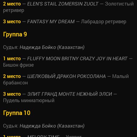
2 место
—
— Золотистый
ELEN'S STAIL ZOMERSIN ZUOLT
ретривер
3 место
—
— Лабрадор ретривер
FANTASY MY DREAM
Группа 9
Судья:
Надежда Бойко (Казахстан)
1 место
—
—
FLUFFY MOON BRITNY CRAZY JOY IN HEART
Бишон фризе
2 место
—
— Малый
ШЕЛКОВЫЙ ДРАКОН РОКСОЛАНА
брабансон
3 место
—
—
ЭЛИТ ГРАНД МОНТЕ НЕЖНЫЙ ЭЛСИ
Пудель миниатюрный
Группа 10
Судья:
Надежда Бойко (Казахстан)
1 место
—
— Уиппет