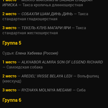
— Такса кроличья длинношерстная
ИРИСКА
2 место
—
— Такса
СОБАХЛИ ШАМ ДИНЬ ДИНЬ
стандартная гладкошерстная
3 место
—
— Такса
ТЕКЕЛЬ КЛУБ МАГАРИ ЯРИ
стандартная жесткошерстная
Группа 5
Судья:
Елена Хабеева (Россия)
1 место
—
ALKHABOR ALMIRA SON OF LEGEND RICHARD
— Самоедская собака
2 место
—
— Вольфшпиц
AREDEL' IRISSE BELAYA LEDI
(кеесхунд)
3 место
—
— Сиба
RYZHAYA MOLNIYA MEGAMI
Группа 6