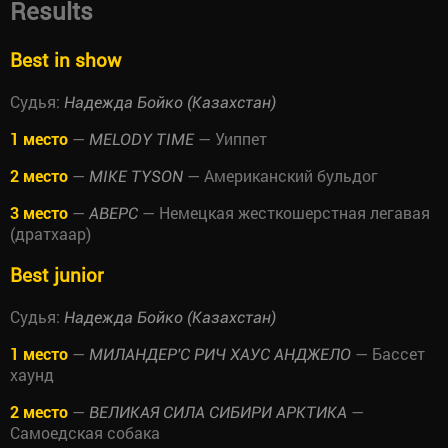
Results
Best in show
Судья:
Надежда Бойко (Казахстан)
1 место
—
— Уиппет
MELODY TIME
2 место
—
— Американский бульдог
MIKE TYSON
3 место
—
— Немецкая жесткошерстная легавая
АВЕРС
(дратхаар)
Best junior
Судья:
Надежда Бойко (Казахстан)
1 место
—
— Бассет
МИЛАНДЕР'С РИЧ ХАУС АНДЖЕЛО
хаунд
2 место
—
—
ВЕЛИКАЯ СИЛА СИБИРИ АРКТИКА
Самоедская собака