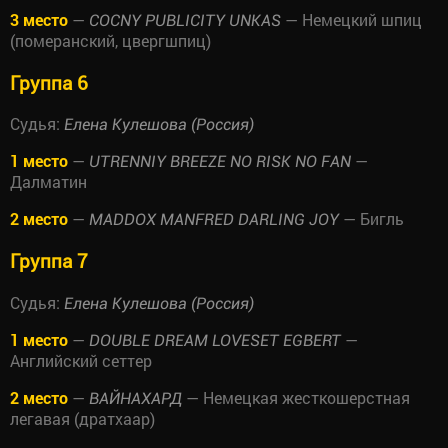
3 место
—
— Немецкий шпиц
COCNY PUBLICITY UNKAS
(померанский, цвергшпиц)
Группа 6
Судья:
Елена Кулешова (Россия)
1 место
—
—
UTRENNIY BREEZE NO RISK NO FAN
Далматин
2 место
—
— Бигль
MADDOX MANFRED DARLING JOY
Группа 7
Судья:
Елена Кулешова (Россия)
1 место
—
—
DOUBLE DREAM LOVESET EGBERT
Английский сеттер
2 место
—
— Немецкая жесткошерстная
ВАЙНАХАРД
легавая (дратхаар)