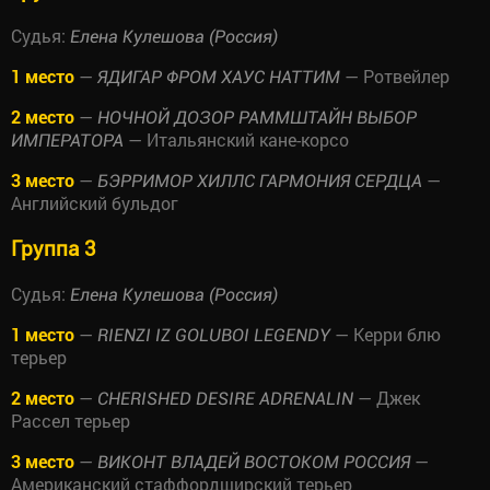
Судья:
Елена Кулешова (Россия)
1 место
—
— Ротвейлер
ЯДИГАР ФРОМ ХАУС НАТТИМ
2 место
—
НОЧНОЙ ДОЗОР РАММШТАЙН ВЫБОР
— Итальянский кане-корсо
ИМПЕРАТОРА
3 место
—
—
БЭРРИМОР ХИЛЛС ГАРМОНИЯ СЕРДЦА
Английский бульдог
Группа 3
Судья:
Елена Кулешова (Россия)
1 место
—
— Керри блю
RIENZI IZ GOLUBOI LEGENDY
терьер
2 место
—
— Джек
CHERISHED DESIRE ADRENALIN
Рассел терьер
3 место
—
—
ВИКОНТ ВЛАДЕЙ ВОСТОКОМ РОССИЯ
Американский стаффордширский терьер