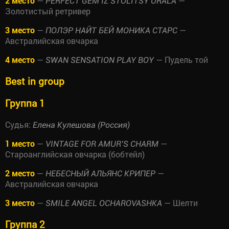
2 место
—
—
PERFECT GEM IZ STOLITSY URALA
Золотистый ретривер
3 место
—
—
ПОЛЭР НАЙТ БЕЙ МОНИКА СТАРС
Австралийская овчарка
4 место
—
— Пудель той
SWAN SENSATION PLAY BOY
Best in group
Группа 1
Судья:
Елена Кулешова (Россия)
1 место
—
—
VINTAGE FOR AMUR’S CHARM
Староанглийская овчарка (бобтейл)
2 место
—
—
НЕБЕСНЫЙ АЛЬЯНС КРИПЕР
Австралийская овчарка
3 место
—
— Шелти
SMILE ANGEL OCHAROVASHKA
Группа 2