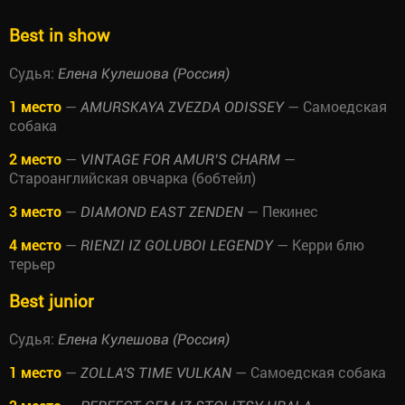
Best in show
Судья:
Елена Кулешова (Россия)
1 место
—
— Самоедская
AMURSKAYA ZVEZDA ODISSEY
собака
2 место
—
—
VINTAGE FOR AMUR’S CHARM
Староанглийская овчарка (бобтейл)
3 место
—
— Пекинес
DIAMOND EAST ZENDEN
4 место
—
— Керри блю
RIENZI IZ GOLUBOI LEGENDY
терьер
Best junior
Судья:
Елена Кулешова (Россия)
1 место
—
— Самоедская собака
ZOLLA'S TIME VULKAN