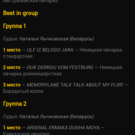
Австралийская овчарка
Best in group
Группа 1
Судья:
Наталья Лычковская (Беларусь)
1 место
—
— Немецкая овчарка
ULF IZ BELOGO JARA
стандартная
2 место
—
— Немецкая
OUK DERROU VOM FESTBURG
овчарка длинношерстная
3 место
—
—
MEMORYLANE TALK TALK ABOUT MY FLIRT
Бородатый колли
Группа 2
Судья:
Наталья Лычковская (Беларусь)
1 место
—
—
ARSENAL ERMAKA DUSHA MOYA
Кавказская овчарка