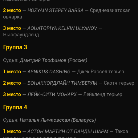
2 место
—
— Среднеазиатская
HOZYAIN STEPEY BARSA
овчарка
3 место
—
—
AQUATORIYA KELVIN ULYANOV
Ньюфаундленд
Группа 3
Судья:
Дмитрий Трофимов (Россия)
1 место
—
— Джек Рассел терьер
ASNIKUS DASHING
2 место
—
— Скотч терьер
БОНАККОРДЛАЙН ТИМБЕРЛИ
3 место
—
— Лейкленд терьер
ЛЕЙК-СИТИ МОНАРХ
Группа 4
Судья:
Наталья Лычковская (Беларусь)
1 место
—
— Такса
АСТОН МАРТИН ОТ ПАНДЫ ШАРМ
миниатюрная длинношерстная