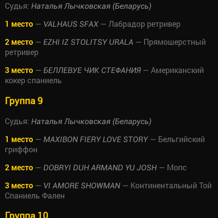
Судья:
Наталья Лычковская (Беларусь)
1 место
—
— Лабрадор ретривер
VALHAUS SFAX
2 место
—
— Прямошерстный
EZHI IZ STOLITSY URALA
ретривер
3 место
—
— Американский
БЕЛЛЕВУЕ ЧИК СТЕФАНИЯ
кокер спаниель
Группа 9
Судья:
Наталья Лычковская (Беларусь)
1 место
—
— Бельгийский
MAXIBON FIERY LOVE STORY
гриффон
2 место
—
— Мопс
DOBRYI DUH ARMAND YU JOSH
3 место
—
— Континентальный Той
VI AMORE SHOWMAN
Спаниель Фален
Группа 10