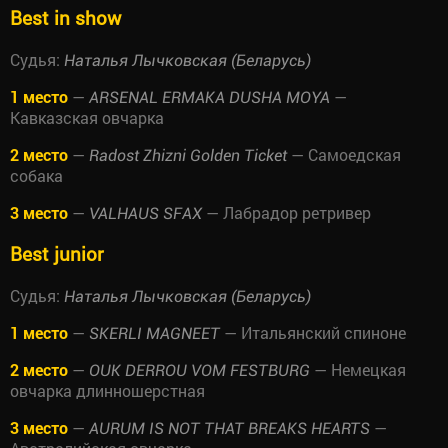
Best in show
Судья:
Наталья Лычковская (Беларусь)
1 место
—
—
ARSENAL ERMAKA DUSHA MOYA
Кавказская овчарка
2 место
—
— Самоедская
Radost Zhizni Golden Ticket
собака
3 место
—
— Лабрадор ретривер
VALHAUS SFAX
Best junior
Судья:
Наталья Лычковская (Беларусь)
1 место
—
— Итальянский спиноне
SKERLI MAGNEET
2 место
—
— Немецкая
OUK DERROU VOM FESTBURG
овчарка длинношерстная
3 место
—
—
AURUM IS NOT THAT BREAKS HEARTS