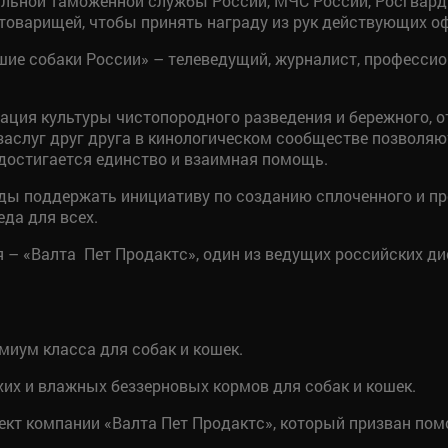
альной таможенной службы России, МЧС России, Росгвар
товарищей, чтобы принять награду из рук действующих оф
ие собаки России» – телеведущий, журналист, профессио
зация культуры чистопородного разведения и бережного, 
заслуг друг друга в кинологическом сообществе позволяю
 достигается единство и взаимная помощь.
ды поддержать инициативу по созданию сплоченного и пр
да для всех.
 – «Валта Пет Продактс», один из ведущих российских д
миум класса для собак и кошек.
хих и влажных беззерновых кормов для собак и кошек.
ект компании «Валта Пет Продактс», который призван по