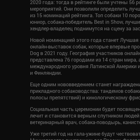
2020 года: тогда в рейтинге были учтены 56 
мероприятий. Они позволили определить луч
из 15 номинаций рейтинга. Топ собаки 10 пор
юниор, собака-победитель Best in Show, лучши
хендлер-владелец поднимутся на сцену за за
Новой номинацией этого года станет Лучшая
онлайн-выставок собак, которые впервые про
Dog в 2021 году. География участников онла
представлена 76 городами из 14 стран мира,
международного уровня Латинской Америки и
и Финляндии.
Еще одним нововведением станет награждени
прикладного собаководства: тандемов собаки
полосы препятствий) и кинологическому фрис
Социальная часть церемонии будет посвящен
лечит и становится верным спутником людей
ветеринарный врач, собака-поводырь, канис
Уже третий год на гала-ужине будут чествов