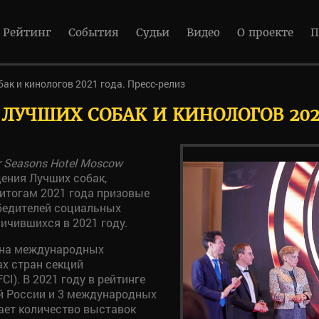
Рейтинг
События
Судьи
Видео
О проекте
П
бак и кинологов 2021 года. Пресс-релиз
ЛУЧШИХ СОБАК И КИНОЛОГОВ 202
r Seasons Hotel Moscow
ения Лучших собак,
 итогам 2021 года призовые
обедителей социальных
ичившихся в 2021 году.
ы на международных
х стран секций
). В 2021 году в рейтинге
й России и 3 международных
шает количество выставок