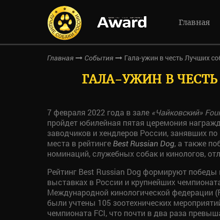
Главная
Гала-ужин в честь Лучших со
Главная
События
ГАЛА-УЖИН В ЧЕСТЬ 
7 февраля 2022 года в зале
«Чайковский»
Fou
пройдет юбилейная пятая церемония награжд
заводчиков и хендлеров России, занявших по
места в рейтинге
, а также п
Best Russian Dog
номинаций, служебных собак и кинологов, отл
Рейтинг Best Russian Dog формируют побед
выставках в России и крупнейших чемпионата
Международной кинологической федерации (FCI
были учтены 105 зоотехнических мероприяти
чемпионата FCI, что почти в два раза превы