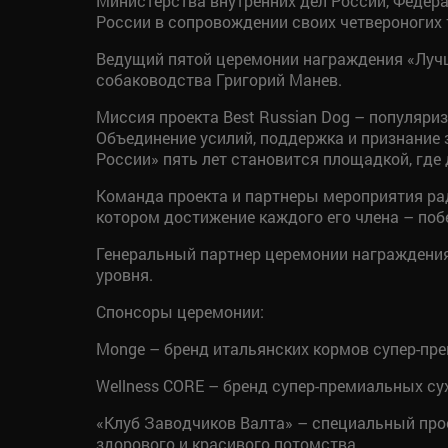
Министерства внутренних дел России, Федер
России в сопровождении своих четвероногих 
Ведущий пятой церемонии награждения «Лучш
собаководства Григорий Манев.
Миссия проекта Best Russian Dog – популяри
Объединение усилий, поддержка и признание 
России» пять лет становится площадкой, где
Команда проекта и партнеры мероприятия ра
котором достижение каждого его члена – побе
Генеральный партнер церемонии награждения
уровня.
Спонсоры церемонии:
Monge – бренд итальянских кормов супер-пре
Wellness CORE – бренд супер-премиальных су
«Клуб Заводчиков Валта» – специальный про
здорового и красивого потомства.