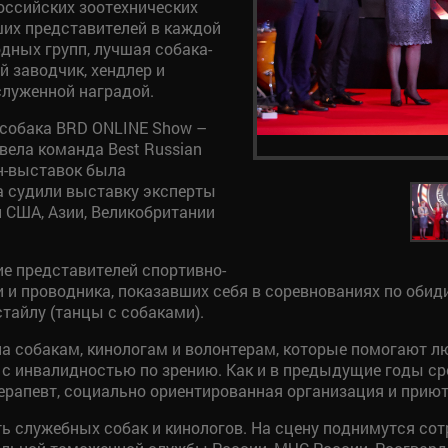
российских зоотехнических
ших представителей в каждой
одных групп, лучшая собака-
й заводчик, хендлер и
служенной наградой.
 собака BRD ONLINE Show –
вела команда Best Russian
йн-выставок была
 а судили выставку эксперты
 США, Азии, Великобритании
е представителей спортивно-
 и проводника, показавших себя в соревнованиях по обид
тайлу (танцы с собаками).
а собакам, кинологам и волонтерам, которые помогают лю
 с инвалидностью по зрению. Как и в предыдущие годы с
терапевт, социально ориентированная организация и прию
ать служебных собак и кинологов. На сцену поднимутся с