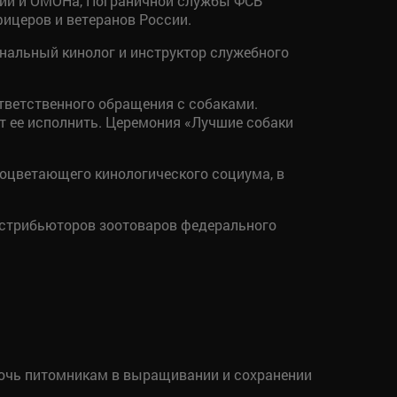
дии и ОМОНа, Пограничной службы ФСБ
ицеров и ветеранов России.
нальный кинолог и инструктор служебного
ответственного обращения с собаками.
т ее исполнить. Церемония «Лучшие собаки
оцветающего кинологического социума, в
истрибьюторов зоотоваров федерального
мочь питомникам в выращивании и сохранении