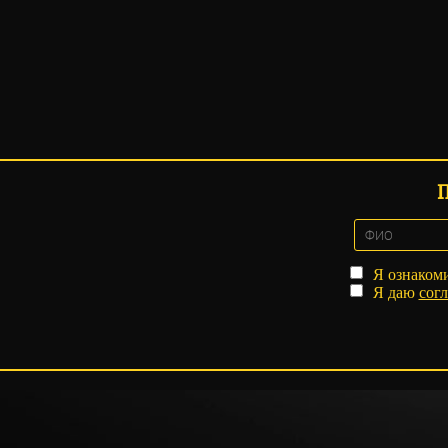
Я ознаком
Я даю
согл