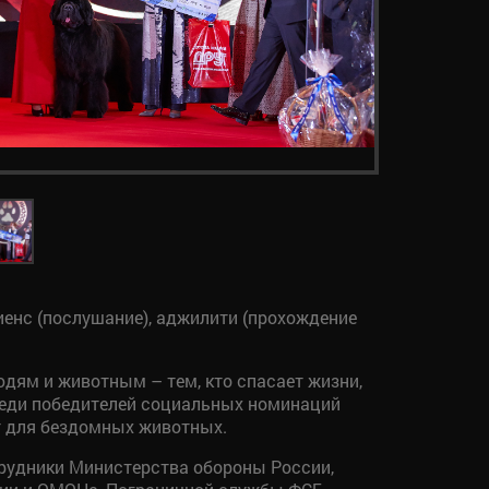
иенс (послушание), аджилити (прохождение
дям и животным – тем, кто спасает жизни,
реди победителей социальных номинаций
т для бездомных животных.
отрудники Министерства обороны России,