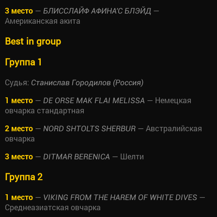
3 место
—
—
БЛИССЛАЙФ АФИНА'С БЛЭЙД
Американская акита
Best in group
Группа 1
Судья:
Станислав Городилов (Россия)
1 место
—
— Немецкая
DE ORSE MAK FLAI MELISSA
овчарка стандартная
2 место
—
— Австралийская
NORD SHTOLTS SHERBUR
овчарка
3 место
—
— Шелти
DITMAR BERENICA
Группа 2
1 место
—
—
VIKING FROM THE HAREM OF WHITE DIVES
Среднеазиатская овчарка