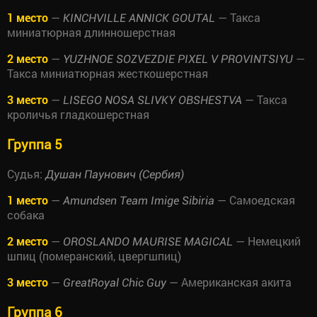
1 место
—
— Такса
KINCHVILLE ANNICK GOUTAL
миниатюрная длинношерстная
2 место
—
—
YUZHNOE SOZVEZDIE PIXEL V PROVINTSIYU
Такса миниатюрная жесткошерстная
3 место
—
— Такса
LISEGO NOSA SLIVKY OBSHESTVA
кроличья гладкошерстная
Группа 5
Судья:
Душан Паунович (Сербия)
1 место
—
— Самоедская
Amundsen Team Imige Sibiria
собака
2 место
—
— Немецкий
OROSLANDO MAURISE MAGICAL
шпиц (померанский, цвергшпиц)
3 место
—
— Американская акита
GreatRoyal Chic Guy
Группа 6