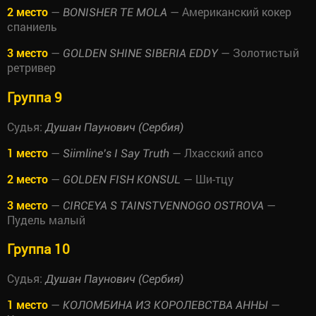
2 место
—
— Американский кокер
BONISHER TE MOLA
спаниель
3 место
—
— Золотистый
GOLDEN SHINE SIBERIA EDDY
ретривер
Группа 9
Судья:
Душан Паунович (Сербия)
1 место
—
— Лхасский апсо
Siimline’s I Say Truth
2 место
—
— Ши-тцу
GOLDEN FISH KONSUL
3 место
—
—
CIRCEYA S TAINSTVENNOGO OSTROVA
Пудель малый
Группа 10
Судья:
Душан Паунович (Сербия)
1 место
—
—
КОЛОМБИНА ИЗ КОРОЛЕВСТВА АННЫ