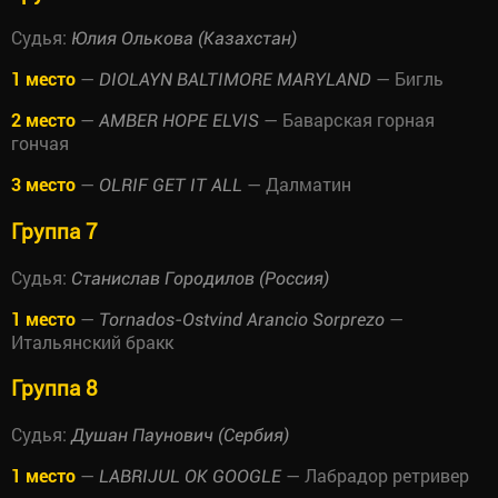
Судья:
Юлия Олькова (Казахстан)
1 место
—
— Бигль
DIOLAYN BALTIMORE MARYLAND
2 место
—
— Баварская горная
AMBER HOPE ELVIS
гончая
3 место
—
— Далматин
OLRIF GET IT ALL
Группа 7
Судья:
Станислав Городилов (Россия)
1 место
—
—
Tornados-Ostvind Arancio Sorprezo
Итальянский бракк
Группа 8
Судья:
Душан Паунович (Сербия)
1 место
—
— Лабрадор ретривер
LABRIJUL OK GOOGLE