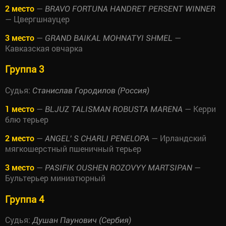
2 место
—
BRAVO FORTUNA HANDRET PERSENT WINNER
— Цвергшнауцер
3 место
—
—
GRAND BAIKAL MOHNATYI SHMEL
Кавказская овчарка
Группа 3
Судья:
Станислав Городилов (Россия)
1 место
—
— Керри
BLJUZ TALISMAN ROBUSTA MARENA
блю терьер
2 место
—
— Ирландский
ANGEL’ S CHARLI PENELOPA
мягкошерстный пшеничный терьер
3 место
—
—
PASIFIK OUSHEN ROZOVYY MARTSIPAN
Бультерьер миниатюрный
Группа 4
Судья:
Душан Паунович (Сербия)