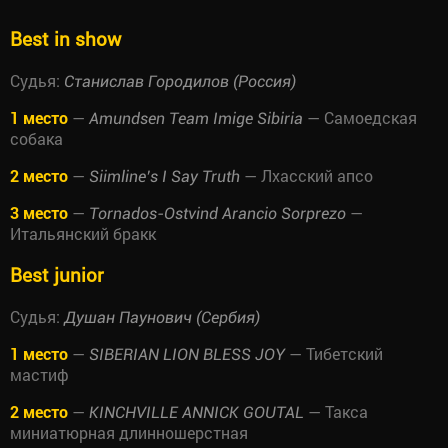
Best in show
Судья:
Станислав Городилов (Россия)
1 место
—
— Самоедская
Amundsen Team Imige Sibiria
собака
2 место
—
— Лхасский апсо
Siimline’s I Say Truth
3 место
—
—
Tornados-Ostvind Arancio Sorprezo
Итальянский бракк
Best junior
Судья:
Душан Паунович (Сербия)
1 место
—
— Тибетский
SIBERIAN LION BLESS JOY
мастиф
2 место
—
— Такса
KINCHVILLE ANNICK GOUTAL
миниатюрная длинношерстная