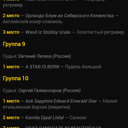
ретривер
2 место
—
—
Орландо Блум из Сибирского Княжества
Английский кокер спаниель
3 место
—
— Золотистый ретривер
Wanil Iz Stolitsy Urala
Группа 9
Судья:
Евгений Лепеха (Россия)
1 место
—
— Пудель большой
A STAR IS BORN
Группа 10
Судья:
Сергей Галиаскаров (Россия)
1 место
—
— Малая
Asti Sapphire Edward Emerald Star
итальянская борзая (левретка)
2 место
—
— Салюки
Kamila Djaal Lhilal
3 место
—
—