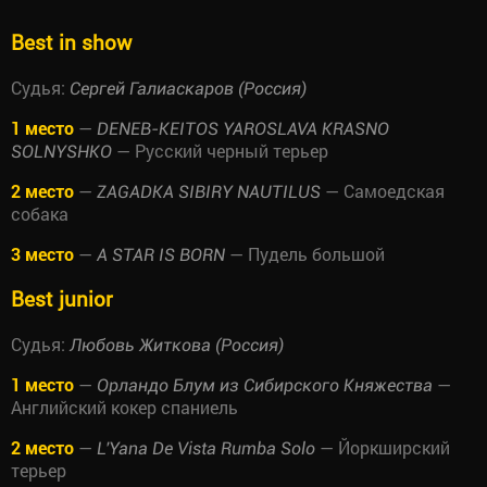
Best in show
Судья:
Сергей Галиаскаров (Россия)
1 место
—
DENEB-KEITOS YAROSLAVA KRASNO
— Русский черный терьер
SOLNYSHKO
2 место
—
— Самоедская
ZAGADKA SIBIRY NAUTILUS
собака
3 место
—
— Пудель большой
A STAR IS BORN
Best junior
Судья:
Любовь Житкова (Россия)
1 место
—
—
Орландо Блум из Сибирского Княжества
Английский кокер спаниель
2 место
—
— Йоркширский
L'Yana De Vista Rumba Solo
терьер