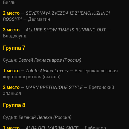
Бигль
2 место
—
SEVERNAYA ZVEZDA IZ ZHEMCHUZHNOI
— Далматин
ROSSYPI
3 место
—
—
ALLURE SHOW TIME IS RUNNING OUT
Бладхаунд
Группа 7
Судья:
Сергей Галиаскаров (Россия)
1 место
—
— Венгерская легавая
Zoloto Aleksa Luxury
короткошерстная (выжла)
2 место
—
— Бретонский
MARN BRETONIQUE STYLE
эпаньол
Группа 8
Судья:
Евгений Лепеха (Россия)
1 место
—
— Лабрадор
ALBA DEL MARINA SKIFF