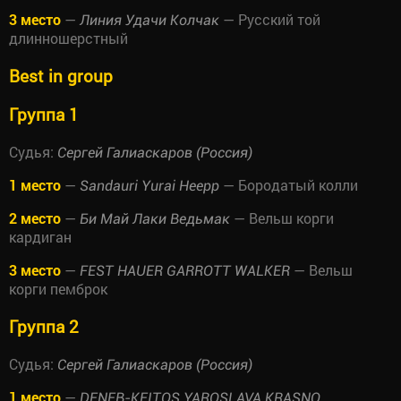
3 место
—
— Русский той
Линия Удачи Колчак
длинношерстный
Best in group
Группа 1
Судья:
Сергей Галиаскаров (Россия)
1 место
—
— Бородатый колли
Sandauri Yurai Heepp
2 место
—
— Вельш корги
Би Май Лаки Ведьмак
кардиган
3 место
—
— Вельш
FEST HAUER GARROTT WALKER
корги пемброк
Группа 2
Судья:
Сергей Галиаскаров (Россия)
1 место
—
DENEB-KEITOS YAROSLAVA KRASNO