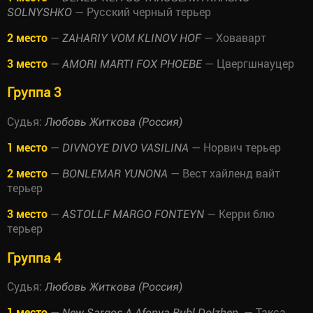
— Русский черный терьер
SOLNYSHKO
2 место
—
— Ховаварт
ZAHARIY VOM KLINOV HOF
3 место
—
— Цвергшнауцер
AMORI MARTI FOX PHOEBE
Группа 3
Судья:
Любовь Житкова (Россия)
1 место
—
— Норвич терьер
DIVNOYE DIVO VASILINA
2 место
—
— Вест хайленд вайт
BONLEMAR YUNONA
терьер
3 место
—
— Керри блю
ASTOLLF MARGO FONTEYN
терьер
Группа 4
Судья:
Любовь Житкова (Россия)
1 место
—
— Такса
New Sargos A Afonya Rubl Dolzhen