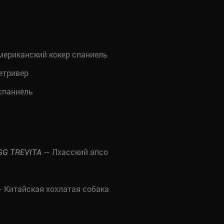
ериканский кокер спаниель
етривер
спаниель
— Лхасский апсо
GG TREVITA
 Китайская хохлатая собака