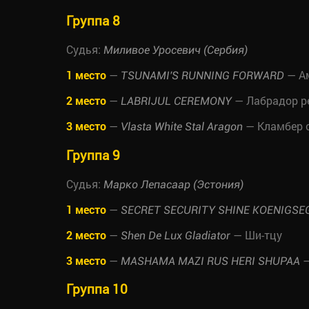
Группа 8
Судья:
Миливое Уросевич (Сербия)
1 место
—
— Ам
TSUNAMI'S RUNNING FORWARD
2 место
—
— Лабрадор р
LABRIJUL CEREMONY
3 место
—
— Кламбер 
Vlasta White Stal Aragon
Группа 9
Судья:
Марко Лепасаар (Эстония)
1 место
—
SECRET SECURITY SHINE KOENIGSE
2 место
—
— Ши-тцу
Shen De Lux Gladiator
3 место
—
—
MASHAMA MAZI RUS HERI SHUPAA
Группа 10