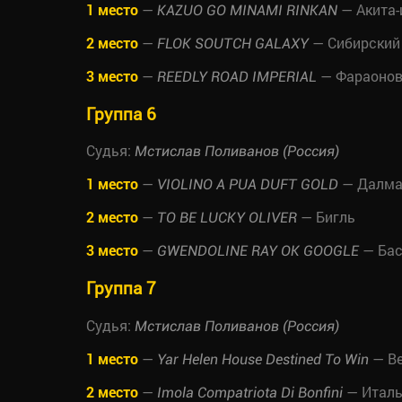
1 место
—
— Акита-
KAZUO GO MINAMI RINKAN
2 место
—
— Сибирский
FLOK SOUTCH GALAXY
3 место
—
— Фараонов
REEDLY ROAD IMPERIAL
Группа 6
Судья:
Мстислав Поливанов (Россия)
1 место
—
— Далма
VIOLINO A PUA DUFT GOLD
2 место
—
— Бигль
TO BE LUCKY OLIVER
3 место
—
— Бас
GWENDOLINE RAY OK GOOGLE
Группа 7
Судья:
Мстислав Поливанов (Россия)
1 место
—
— Ве
Yar Helen House Destined To Win
2 место
—
— Италь
Imola Compatriota Di Bonfini