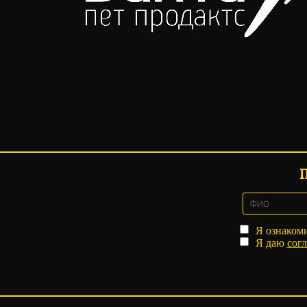
Я ознаком
Я даю
согл