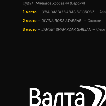
Судья:
Миливое Уросевич (Сербия)
1 место
—
— Аза
O'BAJAN DU HARAS DE CROUZ
2 место
—
— Салюки
DIVINA ROSA ATARRABI
3 место
—
— Слюг
JANUBI SHAH KZAR GHILIAN