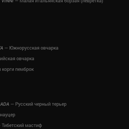
— Малая итальянская борзая (левретка)
 VINNI
— Южнорусская овчарка
YA
ийская овчарка
 корги пемброк
— Русский черный терьер
RADA
науцер
 Тибетский мастиф