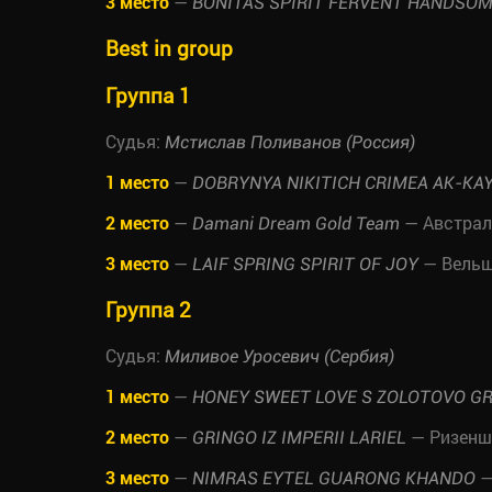
3 место
—
BONITAS SPIRIT FERVENT HANDSOM
Best in group
Группа 1
Судья:
Мстислав Поливанов (Россия)
1 место
—
DOBRYNYA NIKITICH CRIMEA AK-KA
2 место
—
— Австрал
Damani Dream Gold Team
3 место
—
— Вельш
LAIF SPRING SPIRIT OF JOY
Группа 2
Судья:
Миливое Уросевич (Сербия)
1 место
—
HONEY SWEET LOVE S ZOLOTOVO G
2 место
—
— Ризенш
GRINGO IZ IMPERII LARIEL
3 место
—
—
NIMRAS EYTEL GUARONG KHANDO