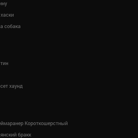
ину
 хаски
а собака
тин
сет хаунд
ймаранер Короткошерстный
янский бракк