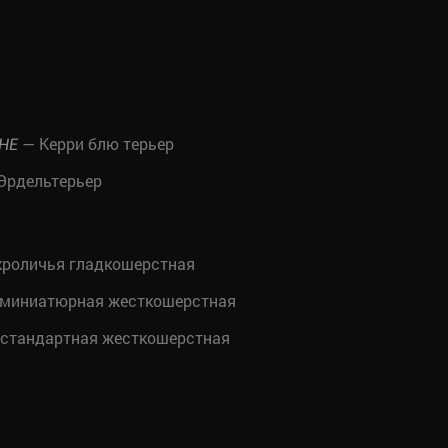
— Керри блю терьер
CHE
Эрдельтерьер
кроличья гладкошерстная
 миниатюрная жесткошерстная
 стандартная жесткошерстная