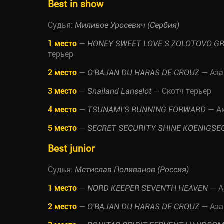
Best in show
Судья:
Миливое Уросевич (Сербия)
1 место
—
HONEY SWEET LOVE S ZOLOTOVO G
терьер
2 место
—
— Аза
O'BAJAN DU HARAS DE CROUZ
3 место
—
— Скотч терьер
Snailand Lanselot
4 место
—
— Ам
TSUNAMI'S RUNNING FORWARD
5 место
—
SECRET SECURITY SHINE KOENIGSE
Best junior
Судья:
Мстислав Поливанов (Россия)
1 место
—
— А
NORD KEEPER SEVENTH HEAVEN
2 место
—
— Аза
O'BAJAN DU HARAS DE CROUZ