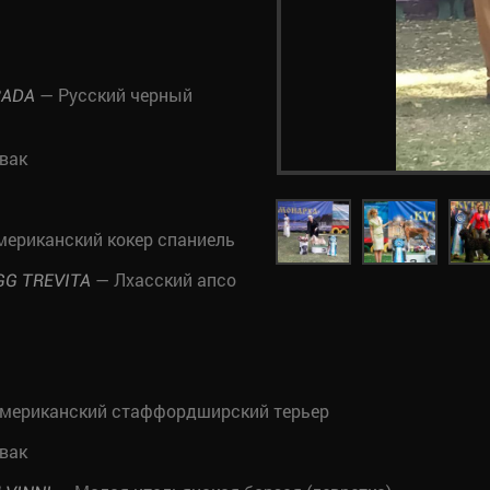
— Русский черный
RADA
вак
ериканский кокер спаниель
— Лхасский апсо
GG TREVITA
мериканский стаффордширский терьер
вак