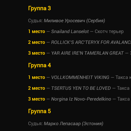
Группа 3
Судья:
Миливое Уросевич (Сербия)
1 место
—
— Скотч терьер
Snailand Lanselot
2 место
—
ROLLICK’S ARC’TERYX FOR AVALAN
3 место
—
— 
YAR AIRE IRE'N TAMERLAN GREAT
Группа 4
1 место
—
— Такса 
VOLLKOMMENHEIT VIKING
2 место
—
— Такса
TSERTUS YEN TO BE LOVED
3 место
—
— Такса
Norgina Iz Novo-Peredelkino
Группа 5
Судья:
Марко Лепасаар (Эстония)