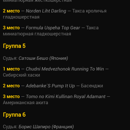
2 место
—
— Такса кроличья
Norden Liht Darling
гладкошерстная
3 место
—
— Такса
Formula Uspeha Top Gear
миниатюрная гладкошерстная
Группа 5
Судья:
Сатоши Бешо (Япония)
1 место
—
—
Chudni Medvezhonok Running To Win
Сибирский хаски
2 место
—
— Басенджи
Adebanke´S Pump It Up
3 место
—
—
Tomo no Kimi Kullinan Royal Adamant
Американская акита
Группа 6
Судья:
Борис Шапиро (Франция)