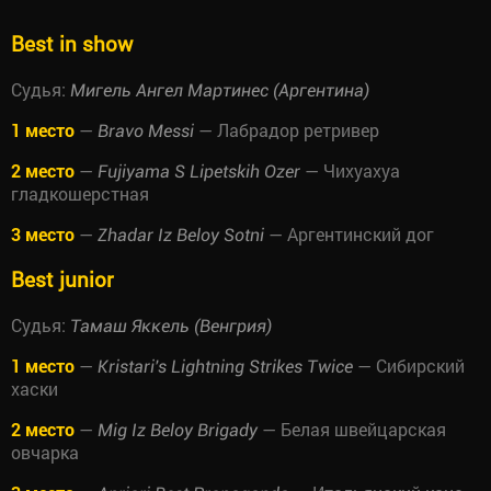
Best in show
Судья:
Мигель Ангел Мартинес (Аргентина)
1 место
—
— Лабрадор ретривер
Bravo Messi
2 место
—
— Чихуахуа
Fujiyama S Lipetskih Ozer
гладкошерстная
3 место
—
— Аргентинский дог
Zhadar Iz Beloy Sotni
Best junior
Судья:
Тамаш Яккель (Венгрия)
1 место
—
— Сибирский
Kristari's Lightning Strikes Twice
хаски
2 место
—
— Белая швейцарская
Mig Iz Beloy Brigady
овчарка