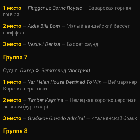
1 место
—
— Баварская горная
Flugger Le Corne Royale
гончая
2 место
—
— Малый вандейский бассет
Aldia Billi Bom
гриффон
3 место
—
— Бассет хаунд
Vezuvii Deniza
Группа 7
Судья:
Питер Ф. Берхтольд (Австрия)
1 место
—
— Веймаранер
Yar Helen House Destined To Win
Короткошерстный
2 место
—
— Немецкая короткошерстная
Timber Kajmina
легавая (курцхаар)
3 место
—
— Итальянский бракк
Grafskoe Gnezdo Admiral
Группа 8