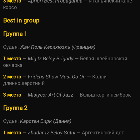
3 место
—
— Итальянский кане-
Apriori Best Propaganda
корсо
Best in group
Группа 1
Судья:
Жан Поль Керихюэль (Франция)
1 место
—
— Белая швейцарская
Mig Iz Beloy Brigady
овчарка
2 место
—
— Колли
Fridens Show Must Go On
длинношерстный
3 место
—
— Вельш корги пемброк
Mistycor Art Of Jazz
Группа 2
Судья:
Карстен Бирк (Дания)
1 место
—
— Аргентинский дог
Zhadar Iz Beloy Sotni