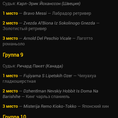
Судья:
Карл-Эрик Йоханссон (Швеция)
1 место
—
— Лабрадор ретривер
Bravo Messi
2 место
—
—
Zvezda Al'Biona Iz Sokolinogo Gnezda
Золотистый ретривер
3 место
—
— Лаготто
Arnold Del Peschio Vicale
романьоло
Группа 9
Судья:
Ричард Пакет (Канада)
1 место
—
— Чихуахуа
Fujiyama S Lipetskih Ozer
гладкошерстная
2 место
—
Dzhentlman Nevskiy Hobbit Is Doma Na
— Кинг чарльз спаниель
Barishihe
3 место
—
— Японский хин
Misterija Remo Kioko-Tokko
Группа 10