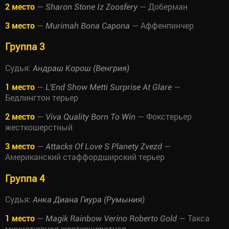
2 место
—
— Доберман
Sharon Stone Iz Zoosfery
3 место
—
— Аффенпинчер
Murimah Bona Capona
Группа 3
Судья:
Андраш Корош (Венгрия)
1 место
—
—
L'End Show Metti Surprise At Glare
Бедлингтон терьер
2 место
—
— Фокстерьер
Viva Quality Born To Win
жесткошерстный
3 место
—
—
Attacks Of Love S Planety Zvezd
Американский стаффордширский терьер
Группа 4
Судья:
Анка Диана Гиура (Румыния)
1 место
—
— Такса
Magik Rainbow Verino Roberto Gold
миниатюрная жесткошерстная