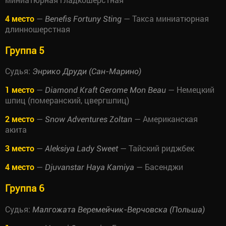
4 место
—
— Такса миниатюрная
Benefis Fortuny Sting
длинношерстная
Группа 5
Судья:
Энрико Друди (Сан-Марино)
1 место
—
— Немецкий
Diamond Kraft Gerome Mon Beau
шпиц (померанский, цвергшпиц)
2 место
—
— Американская
Snow Adventures Zoltan
акита
3 место
—
— Тайский риджбек
Aleksiya Lady Sweet
4 место
—
— Басенджи
Djuvanstar Haya Kamiya
Группа 6
Судья:
Малгожата Веремейчик-Верчовска (Польша)