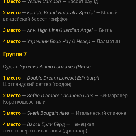
1 место
—
— Бассет хаунд
Vezuvi Campari
2 место
—
— Малый
Fanta's Brand Naturally Special
вандейский бассет гриффон
3 место
—
— Бигль
Anvi High Line Guardian Angel
4 место
—
— Далматин
Утренний Бриз Нау О Невер
Группа 7
Судья:
Эухенио Агило Гонзалес (Чили)
1 место
—
—
Double Dream Loveset Edinburgh
Шотландский сеттер (гордон)
2 место
—
— Веймаранер
Soffio D'amore Casanova Crus
Короткошерстный
3 место
—
— Итальянский спиноне
Skerli Bougainvillea
4 место
—
— Немецкая
Вэсси Ёрли Бёрд
жесткошерстная легавая (дратхаар)