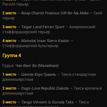
Рассел терьер
2 место
—
— Скай
Noap Charoit Presious Gift No-Na Aleks
терьер
3 место
—
— Американский
Taiger Land Ferrari Sport
стаффордширский терьер
4 место
—
—
Mainstai Insar Sierro Kastor
Стаффордширский бультерьер
Группа 4
Судья:
Чан Венг Во (Малайзия)
1 место
—
— Такса стандартная
Шелли Хаус Грааль
длинношерстная
2 место
—
— Такса кроличья
Dags-Love Republic Dakota
длинношерстная
3 место
—
— Такса
Tango Vdvoem Iz Goroda Taks
миниатюрная гладкошерстная