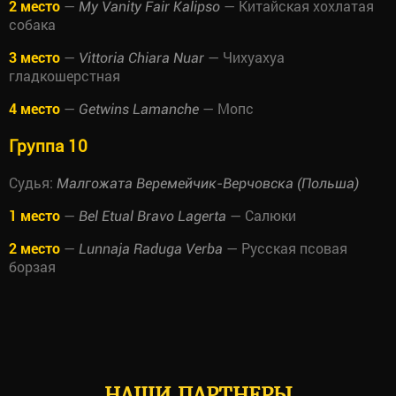
2 место
—
— Китайская хохлатая
My Vanity Fair Kalipso
собака
3 место
—
— Чихуахуа
Vittoria Chiara Nuar
гладкошерстная
4 место
—
— Мопс
Getwins Lamanche
Группа 10
Судья:
Малгожата Веремейчик-Верчовска (Польша)
1 место
—
— Салюки
Bel Etual Bravo Lagerta
2 место
—
— Русская псовая
Lunnaja Raduga Verba
борзая
НАШИ ПАРТНЕРЫ