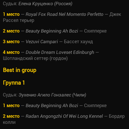
Судья:
Елена Круценко (Россия)
1 место
—
— Джек
Royal Fox Road Nel Momento Perfetto
Рассел терьер
2 место
—
— Схипперке
Beauty Beginning Ah Bozi
3 место
—
— Бассет хаунд
Vezuvi Campari
4 место
—
—
Double Dream Loveset Edinburgh
Шотландский сеттер (гордон)
Best in group
Группа 1
Судья:
Эухенио Агило Гонзалес (Чили)
1 место
—
— Схипперке
Beauty Beginning Ah Bozi
2 место
—
— Бордер
Radan Angongzhi Of Wei Long Kennel
колли