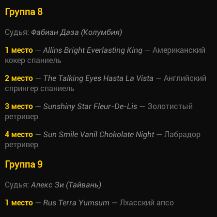
Группа 8
Судья:
Фабиан Даза (Колумбия)
1 место
—
— Американский
Allins Bright Everlasting King
кокер спаниель
2 место
—
— Английский
The Talking Eyes Hasta La Vista
спрингер спаниель
3 место
—
— Золотистый
Sunshiny Star Fleur-De-Lis
ретривер
4 место
—
— Лабрадор
Sun Smile Vanil Chokolate Night
ретривер
Группа 9
Судья:
Алекс Зи (Тайвань)
1 место
—
— Лхасский апсо
Rus Terra Yumsum