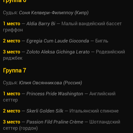
Судья:
Соня Келвери-Филиппоу (Кипр)
1 место
—
— Малый вандейский бассет
Aldia Barry Bi
гриффон
2 место
—
— Бигль
Egregia Cum Laude Gioconda
3 место
—
— Родезийский
Zoloto Aleksa Gichinga Lerato
риджбек
Группа 7
Судья:
Юлия Овсянникова (Россия)
1 место
—
— Английский
Princess Pride Washington
сеттер
2 место
—
— Итальянский спиноне
Skerli Golden Silk
3 место
—
— Шотландский
Passion Fild Praline Crème
сеттер (гордон)