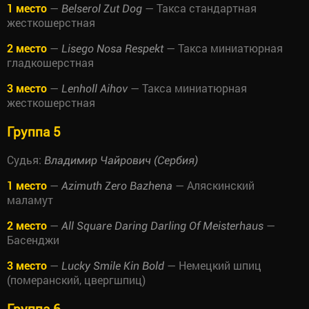
1 место
—
— Такса стандартная
Belserol Zut Dog
жесткошерстная
2 место
—
— Такса миниатюрная
Lisego Nosa Respekt
гладкошерстная
3 место
—
— Такса миниатюрная
Lenholl Aihov
жесткошерстная
Группа 5
Судья:
Владимир Чайрович (Сербия)
1 место
—
— Аляскинский
Azimuth Zero Bazhena
маламут
2 место
—
—
All Square Daring Darling Of Meisterhaus
Басенджи
3 место
—
— Немецкий шпиц
Lucky Smile Kin Bold
(померанский, цвергшпиц)
Группа 6