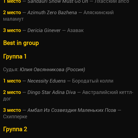
1 место
—
— Лхасский апсо
Sandauri Show Must Go On
2 место
—
— Аляскинский
Azimuth Zero Bazhena
маламут
3 место
—
— Азавак
Dericia Ginever
Best in group
Группа 1
Судья:
Юлия Овсянникова (Россия)
1 место
—
— Бородатый колли
Necessity Eduens
2 место
—
— Австралийский кеттл-
Dingo Star Adina Diva
дог
3 место
—
—
Амбал Из Созвездия Маленьких Псов
Схипперке
Группа 2