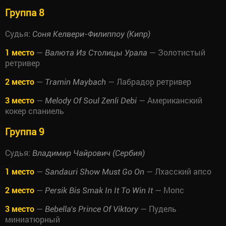
Группа 8
Судья:
Соня Келвери-Филиппоу (Кипр)
1 место
—
— Золотистый
Валюта Из Столицы Урала
ретривер
2 место
—
— Лабрадор ретривер
Tramin Maybach
3 место
—
— Американский
Melody Of Soul Zenli Debi
кокер спаниель
Группа 9
Судья:
Владимир Чайрович (Сербия)
1 место
—
— Лхасский апсо
Sandauri Show Must Go On
2 место
—
— Мопс
Persik Bis Smak In It To Win It
3 место
—
— Пудель
Bebella's Prince Of Viktory
миниатюрный