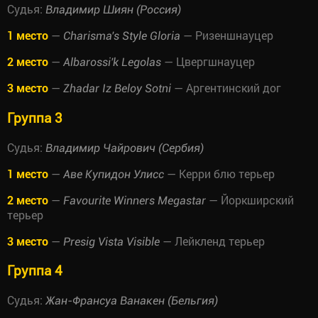
Судья:
Владимир Шиян (Россия)
1 место
—
— Ризеншнауцер
Charisma's Style Gloria
2 место
—
— Цвергшнауцер
Albarossi'k Legolas
3 место
—
— Аргентинский дог
Zhadar Iz Beloy Sotni
Группа 3
Судья:
Владимир Чайрович (Сербия)
1 место
—
— Керри блю терьер
Аве Купидон Улисс
2 место
—
— Йоркширский
Favourite Winners Megastar
терьер
3 место
—
— Лейкленд терьер
Presig Vista Visible
Группа 4
Судья:
Жан-Франсуа Ванакен (Бельгия)