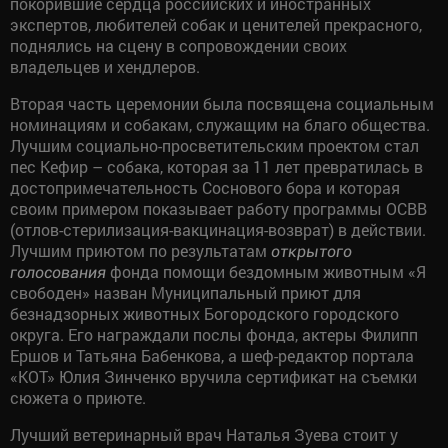
покорившие сердца российских и иностранных
экспертов, любителей собак и ценителей прекрасного,
поднялись на сцену в сопровождении своих
владельцев и хендлеров.
Вторая часть церемонии была посвящена социальным
номинациям и собакам, служащим на благо общества.
Лучшим социально-просветительским проектом стал
пес Кефир – собака, которая за 11 лет превратилась в
достопримечательность Соснового бора и которая
своим примером показывает работу программы ОСВВ
(отлов-стерилизация-вакцинация-возврат) в действии.
Лучшим приютом по результатам
открытого
фонда помощи бездомным животным «Я
голосования
свободен» назван Муниципальный приют для
безнадзорных животных Богородского городского
округа. Его награждали послы фонда, актеры Филипп
Ершов и Татьяна Бабенкова, а шеф-редактор портала
«КОТ» Юлия Зинченко вручила сертификат на съемки
сюжета о приюте.
Лучший ветеринарный врач Наталья Зуева стоит у