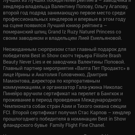
хендлера-владельца Валентину Попову, Ольгу Агапову,
второй год подряд занимающую первое место среди
профессиональных хендлеров и впервые в этом году
на сцене появился Лучший юниор рейтинга –
померанский шпиц Grand Iz Ruzy Naturel Princess со
своим заводиком и владельцем Лией Емельяновой.
Неожиданным сюрпризом стал главный подарок для
победителя Best in Show скотч терьера Filisite Brash
Beauty Never Lies и ее заводчика Валентины Поповой.
Главный партнер мероприятия «Валта Пет Продактс» в
лице Ирины и Анатолия Головченко, Дмитрия
Мамонтова, директора по корпоративным
коммуникациям, и организатор Гала-ужина Николас
Пинейро вручили сертификат на перелет в Бангкок и
проживание в период проведения Международного
Чемпионата собак стран Азии и Тихого океана секции
FCI. Второй сертификат получил Стас Карпов – хендлер
прошлогоднего победителя в номинации Best in Show
фландрского бувье Family Flight Fine Chanel.