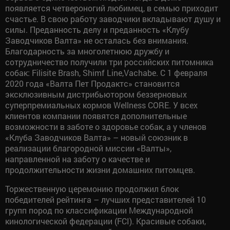
появляется четвероногий любимец, в семью приходит
счастье. В свою работу заводчики вкладывают душу и
силы. Преданность делу и преданность «Клубу
Заводчиков Валта» не осталась без внимания.
Благодарность за многолетнюю дружбу и
сотрудничество получили три российских питомника
собак: Filisite Brash, Shimf Line,Vachabe. С 1 февраля
2020 года «Валта Пет Продактс» становится
эксклюзивным дистрибьютором беззерновых
суперпремиальных кормов Wellness CORE. У всех
клиентов компании появятся дополнительные
возможности в заботе о здоровье собак, а у членов
«Клуба Заводчиков Валта» – новый союзник в
реализации благородной миссии «Валты»,
направленной на заботу о качестве и
продолжительности жизни домашних питомцев.
Торжественную церемонию продолжил блок
победителей рейтинга – лучших представителей 10
групп пород по классификации Международной
кинологической федерации (FCI). Красивые собаки,