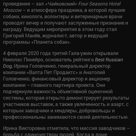
проведения – зал
«Чайковский»
Four Seasons Hotel
Moscow
– и атмосфера праздника, в которой лучшие
собаки, кинологи, волонтеры и ветеринарные врачи
проводят вечер и получают заслуженные признание и
награду. Ведущим мероприятия в этом году стал
Григорий Манёв, журналист, автор и ведущий
программы «Планета собак».
4 февраля 2020 года третий Гала-ужин открывали
Николас Пинейро, основатель рейтинга
Best Russian
, Ирина Головченко, генеральный директор
Dog
компании «Валта Пет Продактс» и Анатолий
Головченко, финансовый директор и акционер
компании – главного партнера проекта. Они
подчеркнули важность объективной оценочной
системы, которая открыто демонстрирует результаты
участников выставок, а также увлеченность и азарт, с
которым заводчики и хендлеры, добровольцы и
профессиональны занимаются своей деятельностью.
Ирина Викторовна отметила, что миссия заводчиков –
борьба с одиночеством людей. Когда в доме