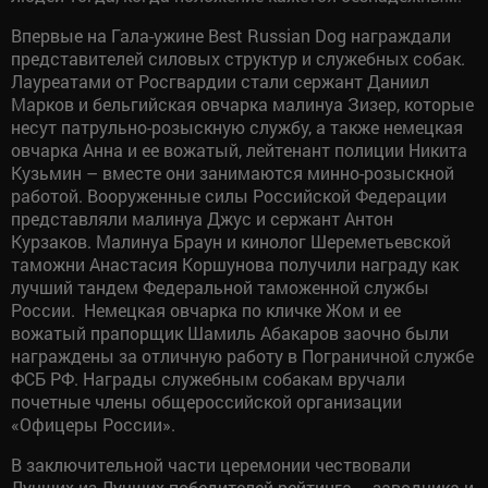
Впервые на Гала-ужине Best Russian Dog награждали
представителей силовых структур и служебных собак.
Лауреатами от Росгвардии стали сержант Даниил
Марков и бельгийская овчарка малинуа Зизер, которые
несут патрульно-розыскную службу, а также немецкая
овчарка Анна и ее вожатый, лейтенант полиции Никита
Кузьмин – вместе они занимаются минно-розыскной
работой. Вооруженные силы Российской Федерации
представляли малинуа Джус и сержант Антон
Курзаков. Малинуа Браун и кинолог Шереметьевской
таможни Анастасия Коршунова получили награду как
лучший тандем Федеральной таможенной службы
России. Немецкая овчарка по кличке Жом и ее
вожатый прапорщик Шамиль Абакаров заочно были
награждены за отличную работу в Пограничной службе
ФСБ РФ. Награды служебным собакам вручали
почетные члены общероссийской организации
«Офицеры России».
В заключительной части церемонии чествовали
Лучших из Лучших победителей рейтинга – заводчика и