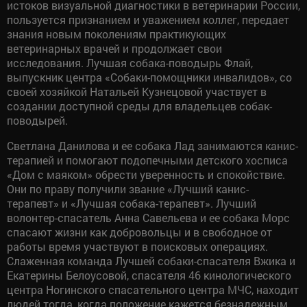
истоков визуальной диагностики в ветеринарии России,
пользуется признанием и уважением коллег, передает
знания новым поколениям практикующих
ветеринарных врачей и продолжает свои
исследования. Лучшая собака-поводырь Флай,
выпускник центра «Собаки-помощники инвалидов», со
своей хозяйкой Натальей Кузнецовой участвует в
создании доступной среды для владельцев собак-
поводырей.
Светлана Данилова и ее собака Лад занимаются канис-
терапией и помогают подопечными детского хосписа
«Дом с маяком» обрести уверенность и спокойствие.
Они по праву получили звание «Лучший канис-
терапевт» и «Лучшая собака-терапевт». Лучший
волонтер-спасатель Анна Савельева и ее собака Морс
спасают жизни как добровольцы и в свободное от
работы время участвуют в поисковых операциях.
Слаженная команда Лучшей собаки-спасателя Вжика и
Екатерины Белоусовой, спасателя 46 кинологического
центра Ногинского спасательного центра МЧС, находит
людей тогда, когда положение кажется безнадежным.