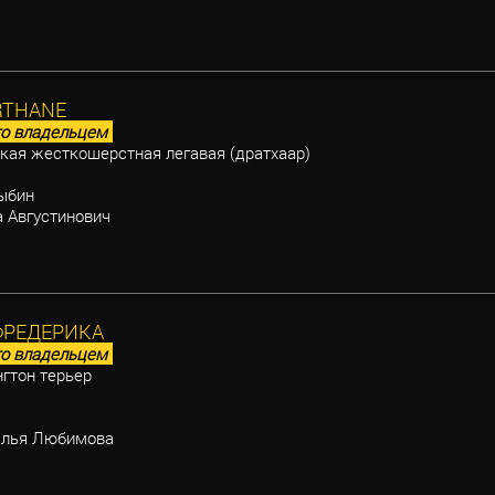
ARTHANE
о владельцем
ая жесткошерстная легавая (дратхаар)
ыбин
 Августинович
ФРЕДЕРИКА
о владельцем
гтон терьер
лья Любимова