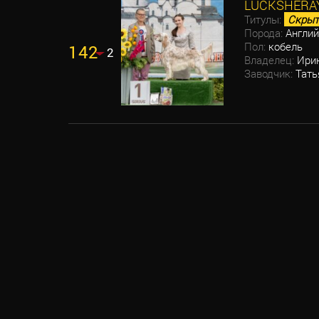
LUCKSHERAY
Титулы:
Скрыт
Порода:
Англий
Пол:
кобель
142
2
Владелец:
Ирин
Заводчик:
Тать
ПАГИНАЦИЯ
ЗАПИСЕЙ