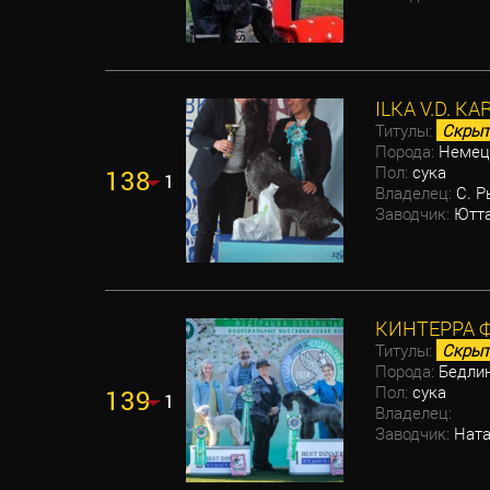
ILKA V.D. K
Титулы:
Скрыт
Порода:
Немецк
Пол:
сука
138
1
Владелец:
С. Р
Заводчик:
Ютта
КИНТЕРРА 
Титулы:
Скрыт
Порода:
Бедлин
Пол:
сука
139
1
Владелец:
Заводчик:
Ната