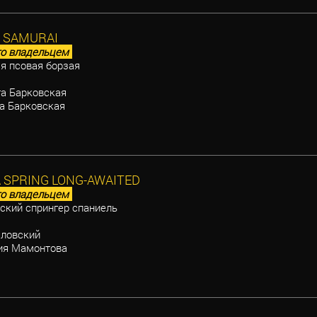
K SAMURAI
о владельцем
я псовая борзая
а Барковская
а Барковская
SPRING LONG-AWAITED
о владельцем
ский спрингер спаниель
ловский
я Мамонтова