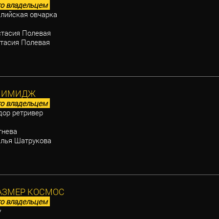
о владельцем
лийская овчарка
тасия Полевая
тасия Полевая
Т ИМИДЖ
о владельцем
ор ретривер
нева
лья Шатрукова
АЗМЕР КОСМОС
о владельцем
у