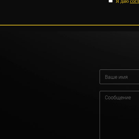
Я даю
согл