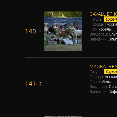
CAVALLIERI
Титулы:
Скрыт
Порода:
Русска
Пол:
кобель
140
=
Владелец:
Ольг
Заводчик:
Ольг
MAGRATHEA 
Титулы:
Скрыт
Порода:
Англий
Пол:
кобель
141
2
Владелец:
Сига
Заводчик:
Софи