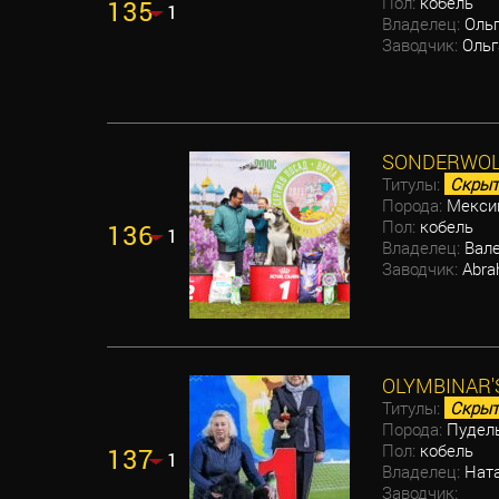
Пол:
кобель
135
1
Владелец:
Ольг
Заводчик:
Ольг
SONDERWOL
Титулы:
Скрыт
Порода:
Мексик
Пол:
кобель
136
1
Владелец:
Вале
Заводчик:
Abrah
OLYMBINAR'
Титулы:
Скрыт
Порода:
Пудел
Пол:
кобель
137
1
Владелец:
Ната
Заводчик: