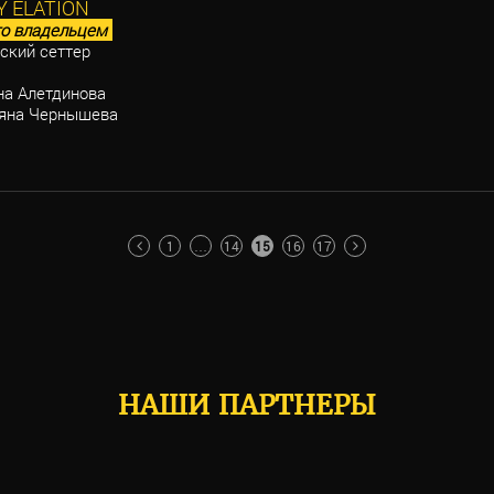
 ELATION
о владельцем
ский сеттер
а Алетдинова
яна Чернышева
1
…
14
15
16
17
НАШИ ПАРТНЕРЫ