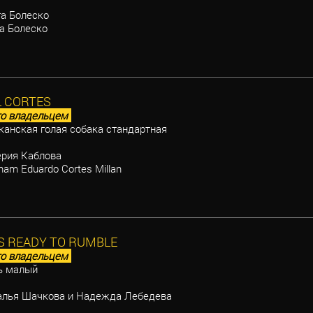
а Болеско
а Болеско
 CORTES
о владельцем
анская голая собака стандартная
рия Каблова
am Eduardo Cortes Millan
S READY TO RUMBLE
о владельцем
ь малый
лья Шачкова и Надежда Лебедева