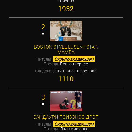
Спирина
1932
2
=
BOSTON STYLE LUSENT STAR
MAMBA
Титулы:
Скрыто владельцем
Порода:
Бостон терьер
Владелец:
Светлана Сафронова
1110
3
=
САНДАУРИ ПОИЗЭНЭС ДРОП
Титулы:
Скрыто владельцем
Порода:
Лхасский апсо