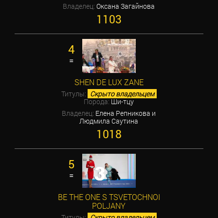
Владелец:
Оксана Загайнова
1103
4
=
SHEN DE LUX ZANE
Титулы:
Скрыто владельцем
Порода:
Ши-тцу
Владелец:
Елена Репникова и
Людмила Саутина
1018
5
=
BE THE ONE S TSVETOCHNOI
POLJANY
Титулы:
Скрыто владельцем