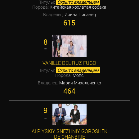
Титулы:
Скрыто владельцем
Порода:
Китайская хохлатая собака
Владелец:
Ирина Писанец
615
8
=
VANILLE DEL RUZ FUGO
Титулы:
Скрыто владельцем
Порода:
Мопс
Владелец:
Мария Михальченко
464
9
=
ALPIYSKIY SNEZHNIY GOROSHEK
DE CHANBRIE