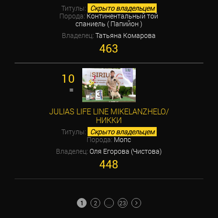
Титулы:
Скрыто владельцем
Порода:
Континентальный той
спаниель ( Папийон )
Владелец:
Татьяна Комарова
463
10
=
JULIAS LIFE LINE MIKELANZHELO/
НИККИ
Титулы:
Скрыто владельцем
Порода:
Мопс
Владелец:
Оля Егорова (Чистова)
448
ПАГИНАЦИЯ
1
2
…
23
ЗАПИСЕЙ