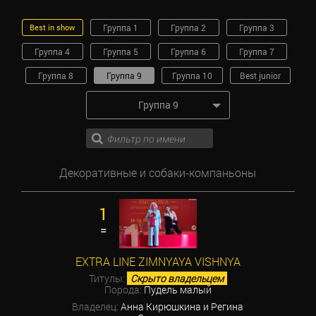
Best in show
Группа 1
Группа 2
Группа 3
Группа 4
Группа 5
Группа 6
Группа 7
Группа 8
Группа 9
Группа 10
Best junior
Группа 9
Декоративные и собаки-компаньоны
1
=
EXTRA LINE ZIMNYAYA VISHNYA
Титулы:
Скрыто владельцем
Порода:
Пудель малый
Владелец:
Анна Кирюшкина и Регина