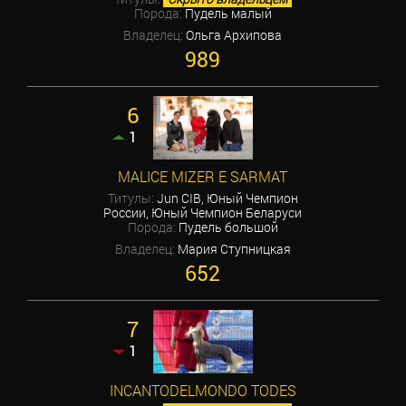
Порода:
Пудель малый
Владелец:
Ольга Архипова
989
6
1
MALICE MIZER E SARMAT
Титулы:
Jun CIB, Юный Чемпион
России, Юный Чемпион Беларуси
Порода:
Пудель большой
Владелец:
Мария Ступницкая
652
7
1
INCANTODELMONDO TODES