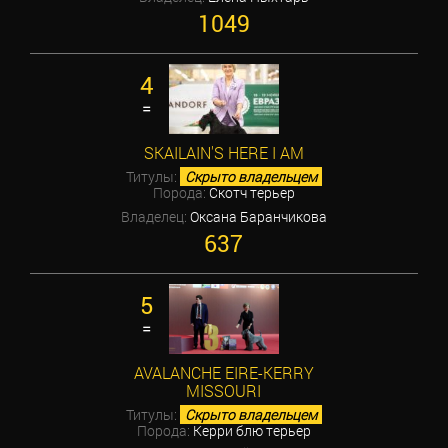
1049
4
=
SKAILAIN'S HERE I AM
Титулы:
Скрыто владельцем
Порода:
Скотч терьер
Владелец:
Оксана Баранчикова
637
5
=
AVALANCHE EIRE-KERRY
MISSOURI
Титулы:
Скрыто владельцем
Порода:
Керри блю терьер