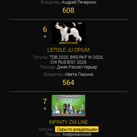
Владелец:
Андрей Печеркин
608
6
=
L'ETOILE JU OPIUM
Титулы:
TDB 2025, BRD RKF W 2026,
CW RUS BIS1 2026
Порода:
Джек Рассел терьер
Владелец:
Ивета Парина
564
7
=
INFINITY ZM-LINE
Титулы:
Скрыто владельцем
Порода:
Американский