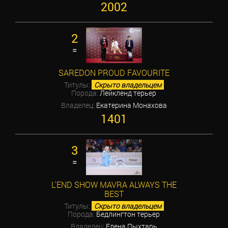
2002
2
=
SAREDON PROUD FAVOURITE
Титулы:
Скрыто владельцем
Порода:
Лейкленд терьер
Владелец:
Екатерина Монахова
1401
3
=
L'END SHOW MAVRA ALWAYS THE
BEST
Титулы:
Скрыто владельцем
Порода:
Бедлингтон терьер
Владелец:
Елена Пыхтарь