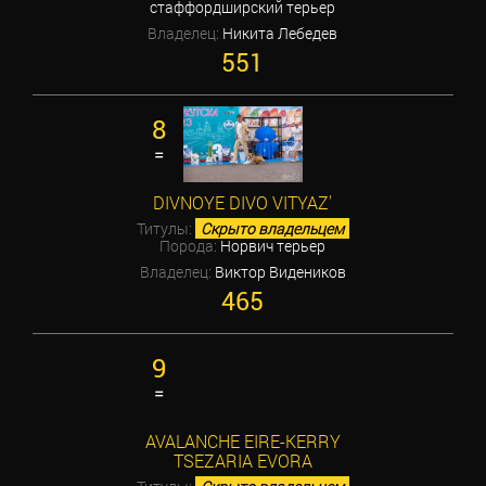
стаффордширский терьер
Владелец:
Никита Лебедев
551
8
=
DIVNOYE DIVO VITYAZ'
Титулы:
Скрыто владельцем
Порода:
Норвич терьер
Владелец:
Виктор Видеников
465
9
=
AVALANCHE EIRE-KERRY
TSEZARIA EVORA