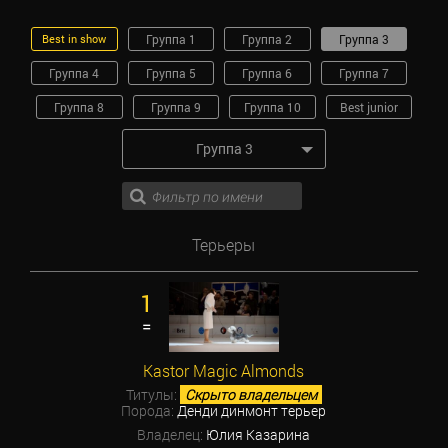
Best in show
Группа 1
Группа 2
Группа 3
Группа 4
Группа 5
Группа 6
Группа 7
Группа 8
Группа 9
Группа 10
Best junior
Группа 3
Терьеры
1
=
Kastor Magic Almonds
Титулы:
Скрыто владельцем
Порода:
Денди динмонт терьер
Владелец:
Юлия Казарина