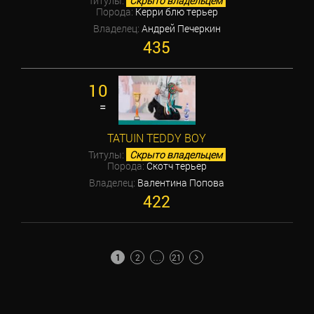
Титулы:
Скрыто владельцем
Порода:
Керри блю терьер
Владелец:
Андрей Печеркин
435
10
=
TATUIN TEDDY BOY
Титулы:
Скрыто владельцем
Порода:
Скотч терьер
Владелец:
Валентина Попова
422
ПАГИНАЦИЯ
1
2
…
21
ЗАПИСЕЙ