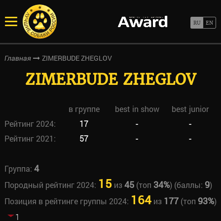
ZIMERBUDE ZHEGLOV
Главная
ZIMERBUDE ZHEGLOV
в группе
best in show
best junior
Рейтинг 2024:
17
-
-
Рейтинг 2021:
57
-
-
4
Группа:
15
45
34%
9
Породный рейтинг 2024:
из
(топ
) (баллы:
)
164
177
93%
Позиция в рейтинге группы 2024:
из
(топ
)
1