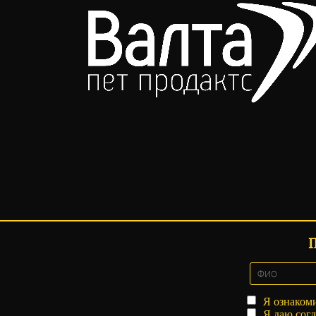
Я ознаком
Я даю
согл