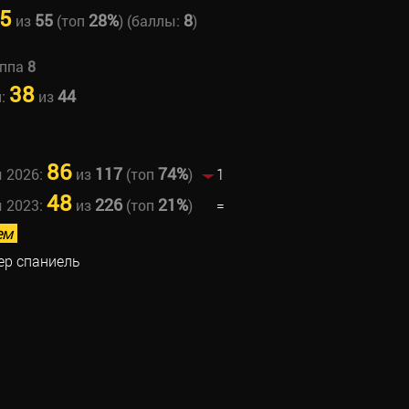
5
55
28%
8
из
(топ
) (баллы:
)
уппа
8
38
44
н:
из
86
117
74%
ы 2026:
из
(топ
)
1
48
226
21%
ы 2023:
из
(топ
)
=
ем
ер спаниель