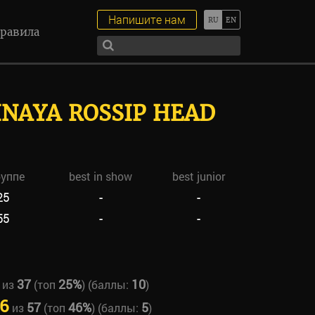
Напишите нам
равила
AYA ROSSIP HEAD
руппе
best in show
best junior
25
-
-
55
-
-
37
25%
10
из
(топ
) (баллы:
)
6
57
46%
5
из
(топ
) (баллы:
)