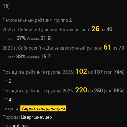
15
)
Региональный рейтинг, группа
2
26
46
2026 г. Сибирь и Дальний Восток регион:
из
57%
21.9
(топ
, быллы:
)
61
70
2025 г. Сибирский и Дальневосточный регион:
из
88%
15.7
(топ
, быллы:
)
102
137
74%
Позиция в рейтинге группы 2026:
из
(топ
)
2
220
250
88%
Позиция в рейтинге группы 2025:
из
(топ
)
4
Титулы:
Скрыто владельцем
Порода:
Цвергшнауцер
Пол:
кобель