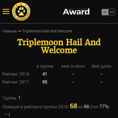
Triplemoon Hail And Welcome
Главная
Triplemoon Hail And
Welcome
в группе
best in show
best junior
Рейтинг 2018:
41
-
-
Рейтинг 2017:
65
-
-
1
Группа:
68
88
77%
Позиция в рейтинге группы 2018:
из
(топ
)
1