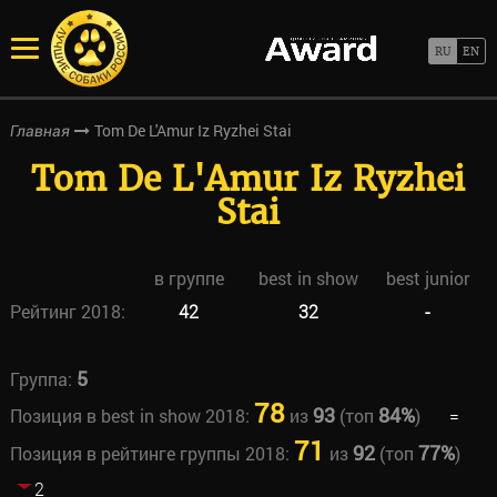
Tom De L'Amur Iz Ryzhei Stai
Главная
Tom De L'Amur Iz Ryzhei
Stai
в группе
best in show
best junior
Рейтинг 2018:
42
32
-
5
Группа:
78
93
84%
Позиция в best in show 2018:
из
(топ
)
=
71
92
77%
Позиция в рейтинге группы 2018:
из
(топ
)
2