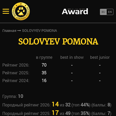
SOLOVYEV POMONA
Главная
SOLOVYEV POMONA
в группе
best in show
best junior
Рейтинг 2026:
70
-
-
Рейтинг 2025:
35
-
-
Рейтинг 2024:
16
-
-
10
Группа:
14
32
44%
8
Породный рейтинг 2026:
из
(топ
) (баллы:
)
17
49
35%
7
Породный рейтинг 2025:
из
(топ
) (баллы:
)