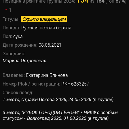
134
154
87%
Позиция в рейтинге группы 2024:
из
(топ
)
1
Титулы:
Скрыто владельцем
Порода:
Русская псовая борзая
Пол:
сука
Дата рождения:
08.06.2021
Заводчик:
Марина Островская
Владелец:
Екатерина Блинова
Номер РКФ / регистрации:
RKF 6283257
Список побед:
1 место, Стражи Пскова 2026, 24.05.2026 (в группе)
3 место, "КУБОК ГОРОДОВ ГЕРОЕВ" * ЧРКФ с особым
статусом * Волгоград 2025, 01.08.2025 (в группе)