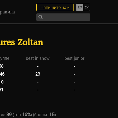
Напишите нам
равила
res Zoltan
руппе
best in show
best junior
58
-
-
46
23
-
10
-
-
51
-
-
39
16%
15
из
(топ
) (баллы:
)