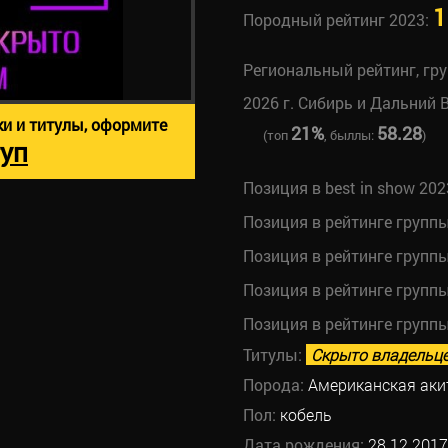
1
Породный рейтинг 2023:
Региональный рейтинг, гр
2026 г. Сибирь и Дальний 
ки и титулы, оформите
21%
58.28
(топ
, быллы:
)
уп
Позиция в best in show 202
Позиция в рейтинге групп
Позиция в рейтинге групп
Позиция в рейтинге групп
Позиция в рейтинге групп
Титулы:
Скрыто владельц
Порода:
Американская аки
Пол:
кобель
Дата рождения:
28.12.2017