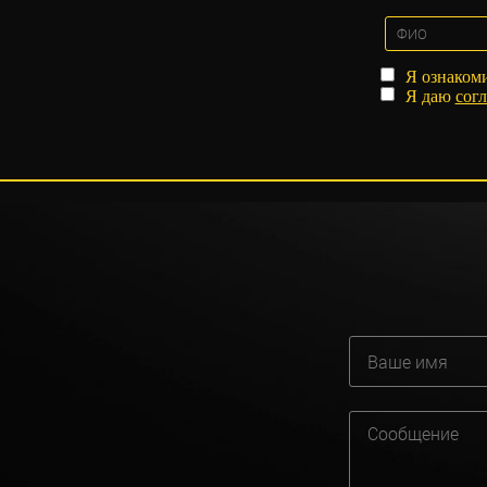
Я ознаком
Я даю
согл