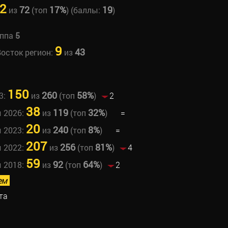
2
72
17%
19
из
(топ
) (баллы:
)
уппа
5
9
43
Восток регион:
из
150
260
58%
3:
из
(топ
)
2
38
119
32%
ы 2026:
из
(топ
)
=
20
240
8%
ы 2023:
из
(топ
)
=
207
256
81%
ы 2022:
из
(топ
)
4
59
92
64%
ы 2018:
из
(топ
)
2
ем
та