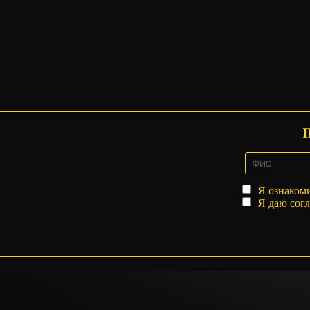
Я ознаком
Я даю
согл