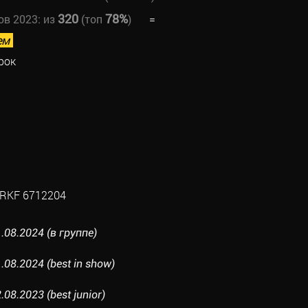
320
78%
ов 2023:
из
(топ
)
=
ем
рок
RKF 6712204
.08.2024 (в группе)
08.2024 (best in show)
08.2023 (best junior)