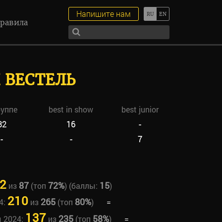
Напишите нам
равила
 ВЕСТЕЛЬ
руппе
best in show
best junior
32
16
-
-
-
7
2
87
72%
15
из
(топ
) (баллы:
)
210
265
80%
4:
из
(топ
)
=
137
235
58%
ы 2024:
из
(топ
)
=