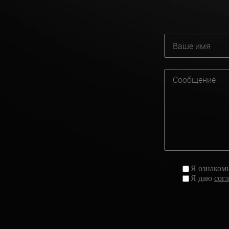
Я ознаком
Я даю
сог