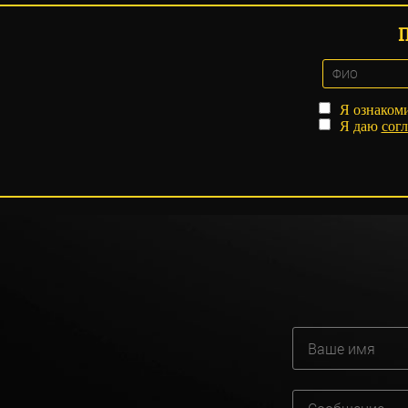
Я ознаком
Я даю
согл