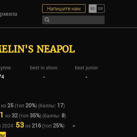
Напишите нам
равила
ELIN'S NEAPOL
руппе
best in show
best junior
74
-
-
25
20%
17
из
(топ
) (баллы:
)
1
32
35%
8
из
(топ
) (баллы:
)
53
216
25%
ы 2024:
из
(топ
)
=
ем