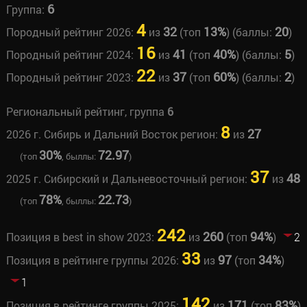
6
Группа:
4
32
13%
20
Породный рейтинг 2026:
из
(топ
) (баллы:
)
16
41
40%
5
Породный рейтинг 2024:
из
(топ
) (баллы:
)
22
37
60%
2
Породный рейтинг 2023:
из
(топ
) (баллы:
)
Региональный рейтинг, группа
6
8
27
2026 г. Сибирь и Дальний Восток регион:
из
30%
72.97
(топ
, быллы:
)
37
48
2025 г. Сибирский и Дальневосточный регион:
из
78%
22.73
(топ
, быллы:
)
242
260
94%
Позиция в best in show 2023:
из
(топ
)
2
33
97
34%
Позиция в рейтинге группы 2026:
из
(топ
)
1
142
171
83%
Позиция в рейтинге группы 2025:
из
(топ
)