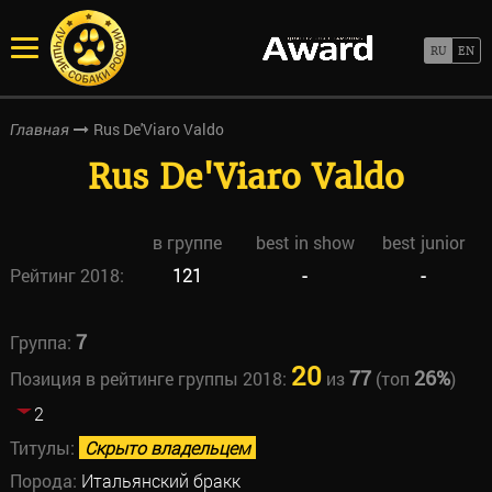
Rus De'Viaro Valdo
Главная
Rus De'Viaro Valdo
в группе
best in show
best junior
Рейтинг 2018:
121
-
-
7
Группа:
20
77
26%
Позиция в рейтинге группы 2018:
из
(топ
)
2
Титулы:
Скрыто владельцем
Порода:
Итальянский бракк