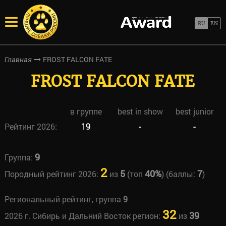
FROST FALCON FATE
Главная
FROST FALCON FATE
в группе
best in show
best junior
Рейтинг 2026:
19
-
-
9
Группа:
2
5
40%
7
Породный рейтинг 2026:
из
(топ
) (баллы:
)
Региональный рейтинг, группа
9
32
39
2026 г. Сибирь и Дальний Восток регион:
из